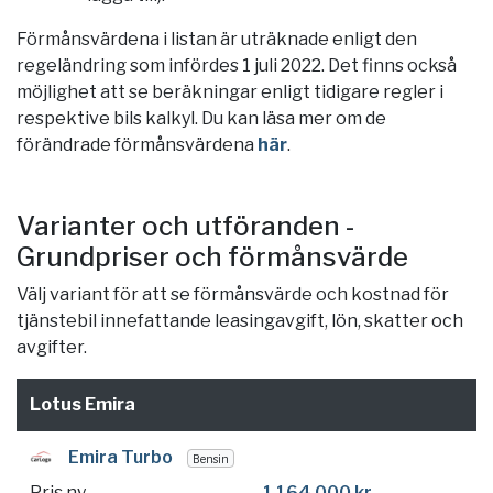
Förmånsvärdena i listan är uträknade enligt den
regeländring som infördes 1 juli 2022. Det finns också
möjlighet att se beräkningar enligt tidigare regler i
respektive bils kalkyl. Du kan läsa mer om de
förändrade förmånsvärdena
här
.
Varianter och utföranden -
Grundpriser och förmånsvärde
Välj variant för att se förmånsvärde och kostnad för
tjänstebil innefattande leasingavgift, lön, skatter och
avgifter.
Lotus Emira
Emira Turbo
Bensin
Pris ny
1 164 000 kr