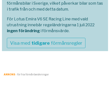
förmånsbilar i Sverige, vilket påverkar bilar som tas
i trafik från och med detta datum.
För Lotus Emira V6 SE Racing Line med vald
utrustning innebär regeländringarna 1 juli 2022
ingen förändring
i förmånsvärde.
Visa med
tidigare
förmånsregler
ANNONS
- för fria förmånberäkningar