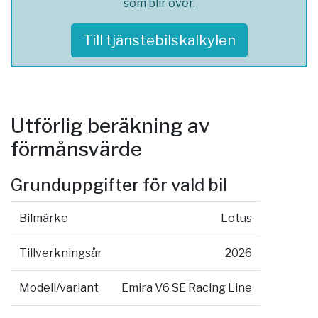
som blir över.
Till tjänstebilskalkylen
Utförlig beräkning av
förmånsvärde
Grunduppgifter för vald bil
Bilmärke
Lotus
Tillverkningsår
2026
Modell/variant
Emira V6 SE Racing Line