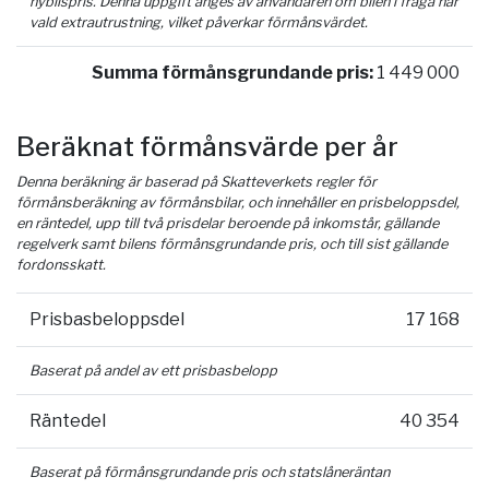
nybilspris. Denna uppgift anges av användaren om bilen i fråga har
vald extrautrustning, vilket påverkar förmånsvärdet.
Summa förmånsgrundande pris:
1 449 000
Beräknat förmånsvärde per år
Denna beräkning är baserad på Skatteverkets regler för
förmånsberäkning av förmånsbilar, och innehåller en prisbeloppsdel,
en räntedel, upp till två prisdelar beroende på inkomstår, gällande
regelverk samt bilens förmånsgrundande pris, och till sist gällande
fordonsskatt.
Prisbasbeloppsdel
17 168
Baserat på andel av ett prisbasbelopp
Räntedel
40 354
Baserat på förmånsgrundande pris och statslåneräntan