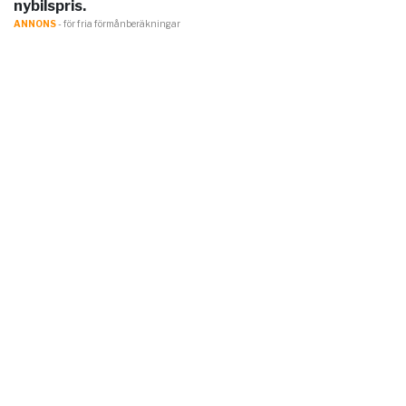
nybilspris.
ANNONS
- för fria förmånberäkningar