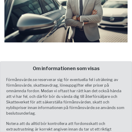
Om informationen som visas
Förmånsvärde.se reserverar sig för eventuella fel i uträkning av
förmånsvärde, skatteavdrag, löneuppgifter eller priser på
omnämnda fordon. Medan vi oftast har rätt kan det också hända
att vi har fel, och därför bör du vända dig till återförsäljare och
Skatteverket för att säkerställa förmånsvärden, skatt och
nybilspriser innan informationen på förmånsvärde.se används som
beslutsunderlag.
Notera att du alltid bör kontrollera att fordonsskatt och
extrautrustning är korrekt angiven innan du tar ut ett riktigt