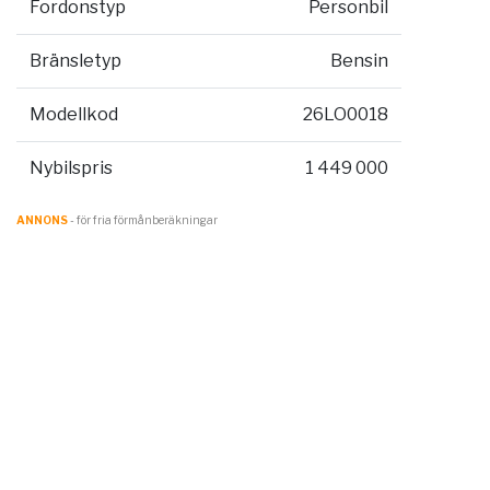
Fordonstyp
Personbil
Bränsletyp
Bensin
Modellkod
26LO0018
Nybilspris
1 449 000
ANNONS
- för fria förmånberäkningar