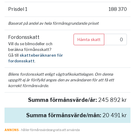
Prisdel 1
188 370
Baserat på andel av hela förmånsgrundande priset
Fordonsskatt
Hämta skatt
Vill du se bilmodeller och
beräkna förmånsskatt?
Gå till
skatteberäknaren för
fordonsskatt
.
Bilens fordonsskatt enligt vägtrafikskattelagen. Om denna
uppgift ej är förifylld anges den av användaren för att få ett
korrekt förmånsvärde.
Summa förmånsvärde/år:
245 892 kr
Summa förmånsvärde/mån:
20 491 kr
ANNONS
- håller förmånsvärde.se gratis att använda