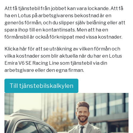
Att få tjänstebil från jobbet kan vara lockande. Att få
ha en Lotus på arbetsgivarens bekostnad är en
generös förmån, och du slipper själv belåning eller att
spara ihop till en kontantinsats. Men att ha en
förmånsbil är också förknippat med vissa kostnader.
Klicka här för att se uträkning av vilken förmån och
vilka kostnader som blir aktuella när du har en Lotus
Emira V6 SE Racing Line som tjänstebil via din
arbetsgivare eller den egna firman.
Till tjänstebilskalkylen