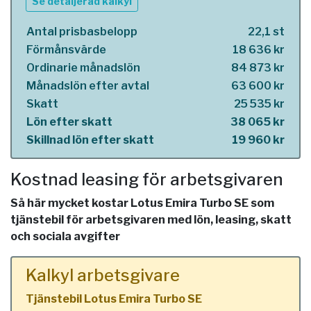
Se detaljerad kalkyl
Antal prisbasbelopp
22,1 st
Förmånsvärde
18 636 kr
Ordinarie månadslön
84 873 kr
Månadslön efter avtal
63 600 kr
Skatt
25 535 kr
Lön efter skatt
38 065 kr
Skillnad lön efter skatt
19 960 kr
Kostnad leasing för arbetsgivaren
Så här mycket kostar Lotus Emira Turbo SE som
tjänstebil för arbetsgivaren med lön, leasing, skatt
och sociala avgifter
Kalkyl arbetsgivare
Tjänstebil Lotus Emira Turbo SE