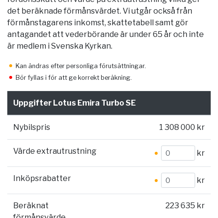
det beräknade förmånsvärdet. Vi utgår också från
förmånstagarens inkomst, skattetabell samt gör
antagandet att vederbörande är under 65 år och inte
är medlem i Svenska Kyrkan.
Kan ändras efter personliga förutsättningar.
Bör fyllas i för att ge korrekt beräkning.
Uppgifter Lotus Emira Turbo SE
Nybilspris
1 308 000 kr
Värde extrautrustning
kr
Inköpsrabatter
kr
Beräknat
223 635 kr
förmånsvärde