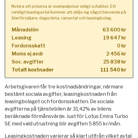
Notera att priserna är exempelpriser enligt schablon. Ett
verkligt leasingavtal kommer att skilja sig något beroende på
återförsäljare, dagsränta, ramavtal och leasingbolag.
Månadslön
63 600 kr
Leasing
19 647 kr
Fordonsskatt
0 kr
Moms ej avdr
2 456 kr
Soc. avgifter
25 838 kr
Totalt kostnader
111 540 kr
Arbetsgivaren får tre kostnadsändringar, närmare
bestämt sociala avgifter, leasingkostnaden från
leasingbolaget och fordonsskatten. De sociala
avgifterna på tjänstebilen är 31,42% av bilens
beräknade förmånsvärde. Just för Lotus Emira Turbo
SE med vald utrustning blir avgiften 5 855 kr/mån.
Leasingkostnaden varierar så klart utifrån vilket avtal