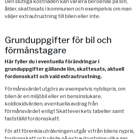
Den slutliga kostnaden kan variera beroende på lön,
ålder, skattesats i kommunen och exempelvis om man
väljer extrautrustning till bilen eller inte.
Grunduppgifter för bil och
förmånstagare
Här fyller du i eventuella förändringar i
grunduppgifter gällande lön, skattesats, aktuell
fordonsskatt och vald extrautrustning.
Förmånsvärdet utgörs av exempelvis nybilspris, om
bilen är en miljöbil eller en bensinslukare,
koldioxidvärden, eventuella avdrag från
förmånsvärdet enligt Skatteverkets tabeller samt
fastställd fordonsskatt.
För att förenkla uträkningen utgår vi från bilens nypris,
fordonsskatt och värde på extrautrustning vilka ger