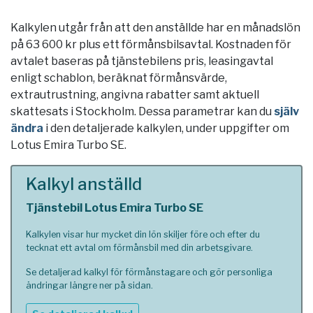
Kalkylen utgår från att den anställde har en månadslön
på 63 600 kr plus ett förmånsbilsavtal. Kostnaden för
avtalet baseras på tjänstebilens pris, leasingavtal
enligt schablon, beräknat förmånsvärde,
extrautrustning, angivna rabatter samt aktuell
skattesats i
Stockholm
. Dessa parametrar kan du
själv
ändra
i den detaljerade kalkylen, under uppgifter om
Lotus Emira Turbo SE.
Kalkyl anställd
Tjänstebil Lotus Emira Turbo SE
Kalkylen visar hur mycket din lön skiljer före och efter du
tecknat ett avtal om förmånsbil med din arbetsgivare.
Se detaljerad kalkyl för förmånstagare och gör personliga
ändringar längre ner på sidan.