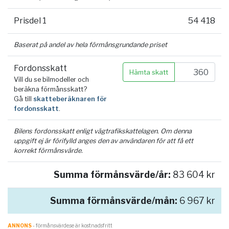
Prisdel 1
54 418
Baserat på andel av hela förmånsgrundande priset
Fordonsskatt
Hämta skatt
Vill du se bilmodeller och
beräkna förmånsskatt?
Gå till
skatteberäknaren för
fordonsskatt
.
Bilens fordonsskatt enligt vägtrafikskattelagen. Om denna
uppgift ej är förifylld anges den av användaren för att få ett
korrekt förmånsvärde.
Summa förmånsvärde/år:
83 604 kr
Summa förmånsvärde/mån:
6 967 kr
ANNONS
- förmånsvärde.se är kostnadsfritt