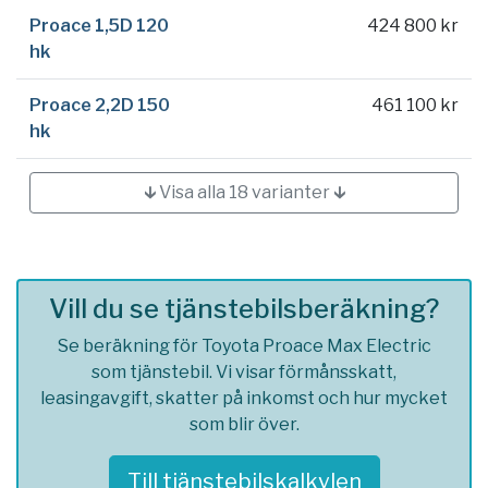
Proace 1,5D 120
424 800 kr
hk
Proace 2,2D 150
461 100 kr
hk
🡳 Visa alla 18 varianter 🡳
Vill du se tjänstebilsberäkning?
Se beräkning för Toyota Proace Max Electric
som tjänstebil. Vi visar förmånsskatt,
leasingavgift, skatter på inkomst och hur mycket
som blir över.
Till tjänstebilskalkylen