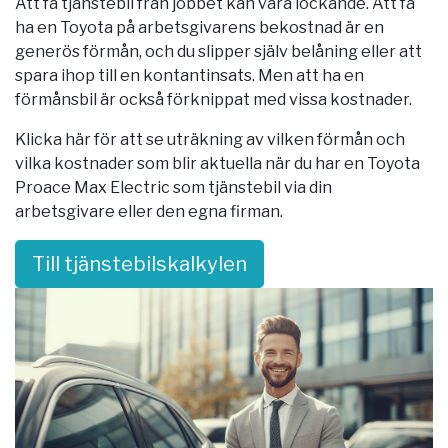
Att få tjänstebil från jobbet kan vara lockande. Att få
ha en Toyota på arbetsgivarens bekostnad är en
generös förmån, och du slipper själv belåning eller att
spara ihop till en kontantinsats. Men att ha en
förmånsbil är också förknippat med vissa kostnader.
Klicka här för att se uträkning av vilken förmån och
vilka kostnader som blir aktuella när du har en Toyota
Proace Max Electric som tjänstebil via din
arbetsgivare eller den egna firman.
Till tjänstebilskalkylen