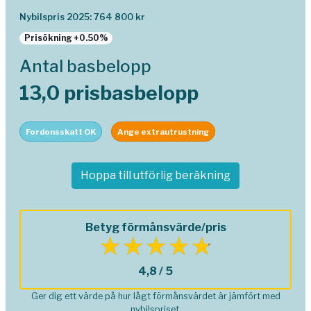
Nybilspris 2025: 764 800 kr
Prisökning +0.50%
Antal basbelopp
13,0 prisbasbelopp
Fordonsskatt OK
Ange extrautrustning
Hoppa till utförlig beräkning
Betyg förmånsvärde/pris
4,8 / 5
Ger dig ett värde på hur lågt förmånsvärdet är jämfört med
nybilspriset.