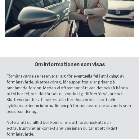
Om informationen som visas
Förmånsvärde.se reserverar sig för eventuella fel i uträkning av
förmånsvärde, skatteavdrag, löneuppgifter eller priser på
omnämnda fordon. Medan vi oftast har rätt kan det också hända
att vi har fel, och därför bör du vända dig till återförsäljare och
Skatteverket för att säkerställa förmånsvärden, skatt och
nybilspriser innan informationen på förmånsvärde.se används som
beslutsunderlag.
Notera att du alltid bör kontrollera att fordonsskatt och
extrautrustning är korrekt angiven innan du tar ut ett riktigt
förmånsvärde.