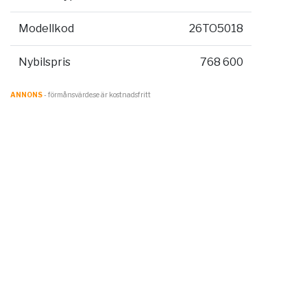
Modellkod
26TO5018
Nybilspris
768 600
ANNONS
- förmånsvärde.se är kostnadsfritt