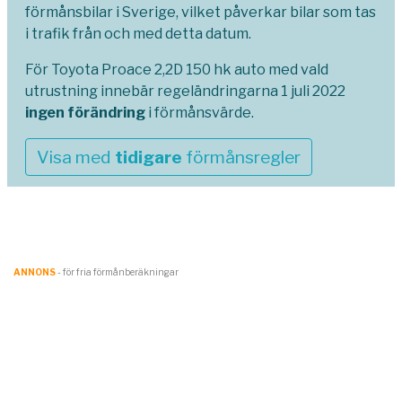
förmånsbilar i Sverige, vilket påverkar bilar som tas
i trafik från och med detta datum.
För Toyota Proace 2,2D 150 hk auto med vald
utrustning innebär regeländringarna 1 juli 2022
ingen förändring
i förmånsvärde.
Visa med
tidigare
förmånsregler
ANNONS
- för fria förmånberäkningar