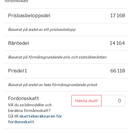
fordonsskatt.
Prisbasbeloppsdel
17 168
Baserat på andel av ett prisbasbelopp
Räntedel
14 164
Baserat på förmånsgrundande pris och statslåneräntan
Prisdel 1
66 118
Baserat på andel av hela förmånsgrundande priset
Fordonsskatt
Hämta skatt
Vill du se bilmodeller och
beräkna förmånsskatt?
Gå till
skatteberäknaren för
fordonsskatt
.