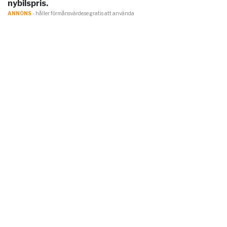
nybilspris.
ANNONS
- håller förmånsvärde.se gratis att använda