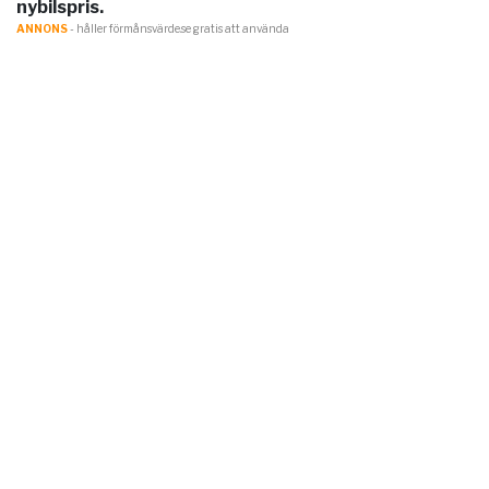
nybilspris.
ANNONS
- håller förmånsvärde.se gratis att använda