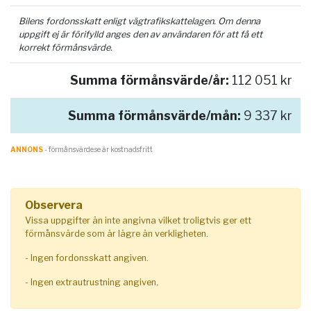
Bilens fordonsskatt enligt vägtrafikskattelagen. Om denna
uppgift ej är förifylld anges den av användaren för att få ett
korrekt förmånsvärde.
Summa förmånsvärde/år:
112 051 kr
Summa förmånsvärde/mån:
9 337 kr
ANNONS
- förmånsvärde.se är kostnadsfritt
Observera
Vissa uppgifter än inte angivna vilket troligtvis ger ett
förmånsvärde som är lägre än verkligheten.
- Ingen fordonsskatt angiven.
- Ingen extrautrustning angiven.