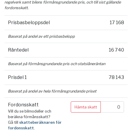
regelverk samt bilens förmånsgrundande pris, och till sist gällande
fordonsskatt.
Prisbasbeloppsdel
17 168
Baserat på andel av ett prisbasbelopp
Räntedel
16 740
Baserat på förmånsgrundande pris och statslåneräntan
Prisdel 1
78 143
Baserat på andel av hela förmånsgrundande priset
Fordonsskatt
Hämta skatt
Vill du se bilmodeller och
beräkna förmånsskatt?
Gå till
skatteberäknaren för
fordonsskatt
.