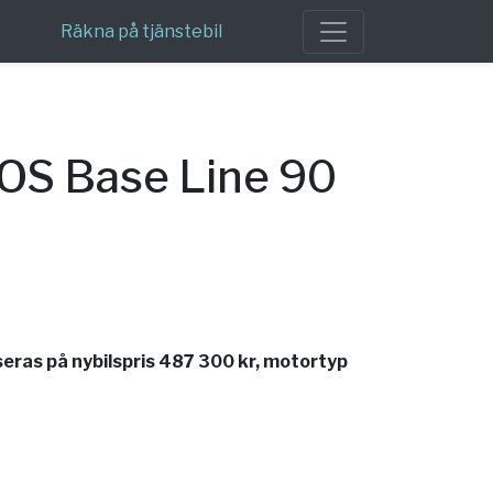
Räkna på tjänstebil
OS Base Line 90
ras på nybilspris 487 300 kr, motortyp