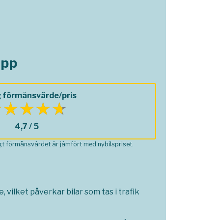
opp
 förmånsvärde/pris
4,7 / 5
ågt förmånsvärdet är jämfört med nybilspriset.
 vilket påverkar bilar som tas i trafik