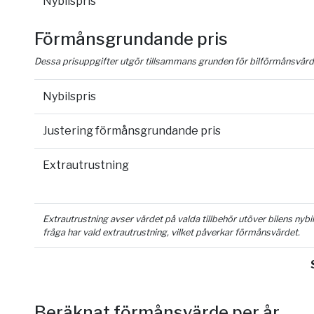
Nybilspris
Förmånsgrundande pris
Dessa prisuppgifter utgör tillsammans grunden för bilförmånsvärd
Nybilspris
Justering förmånsgrundande pris
Extrautrustning
Extrautrustning avser värdet på valda tillbehör utöver bilens nyb
fråga har vald extrautrustning, vilket påverkar förmånsvärdet.
Beräknat förmånsvärde per år