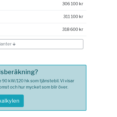
306 100 kr
311 100 kr
318 600 kr
ianter 🡳
ilsberäkning?
90 kW/120 hk som tjänstebil. Vi visar
komst och hur mycket som blir över.
skalkylen