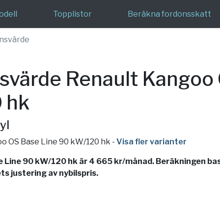
odell
Topplistor
Beräkna fordonsskatt
nsvärde
svärde Renault Kangoo 
 hk
yl
oo OS Base Line 90 kW/120 hk
-
Visa fler varianter
Line 90 kW/120 hk är 4 665 kr/månad. Beräkningen base
s justering av nybilspris.