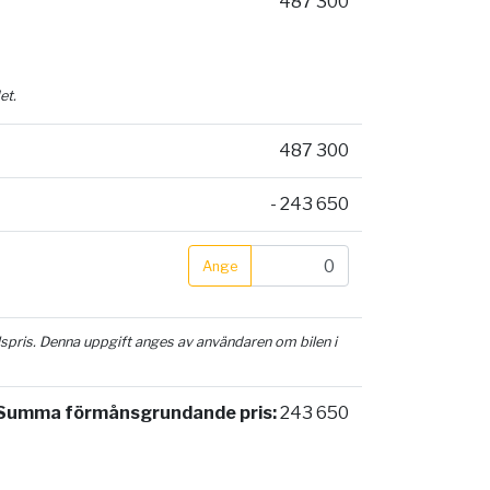
487 300
et.
487 300
- 243 650
Ange
ilspris. Denna uppgift anges av användaren om bilen i
Summa förmånsgrundande pris:
243 650