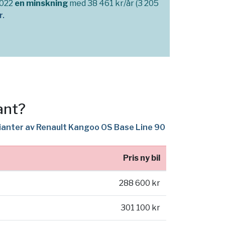
2022
en minskning
med 38 461 kr/år (3 205
r.
ant?
rianter av Renault Kangoo OS Base Line 90
Pris ny bil
288 600 kr
301 100 kr