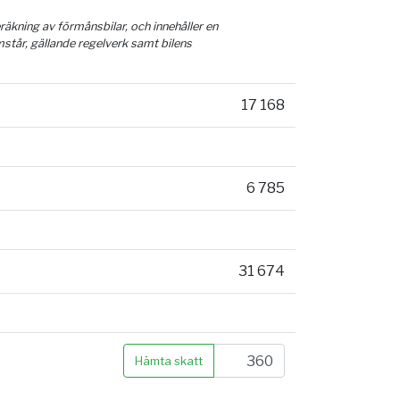
äkning av förmånsbilar, och innehåller en
mstår, gällande regelverk samt bilens
17 168
6 785
31 674
Hämta skatt