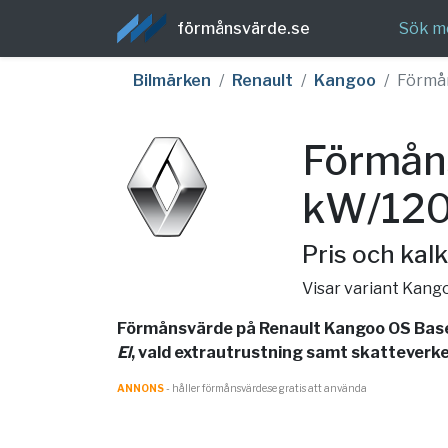
förmånsvärde.se
Sök m
Bilmärken
Renault
Kangoo
Förmå
Förmån
kW/120
Pris och kalk
Visar variant Kang
Förmånsvärde på Renault Kangoo OS Base 
El
, vald extrautrustning samt skatteverket
ANNONS
- håller förmånsvärde.se gratis att använda