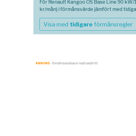
För Renault Kangoo OS Base Line 90 kW/12
kr/mån) i förmånsvärde jämfört med tidig
Visa med
tidigare
förmånsregler
ANNONS
- förmånsvärde.se är kostnadsfritt