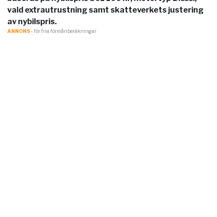
vald extrautrustning samt skatteverkets justering
av nybilspris.
ANNONS
- för fria förmånberäkningar