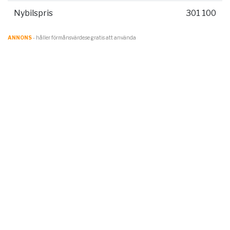
Nybilspris
301 100
ANNONS
- håller förmånsvärde.se gratis att använda