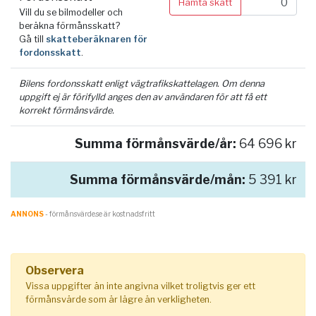
Hämta skatt
Vill du se bilmodeller och
beräkna förmånsskatt?
Gå till
skatteberäknaren för
fordonsskatt
.
Bilens fordonsskatt enligt vägtrafikskattelagen. Om denna
uppgift ej är förifylld anges den av användaren för att få ett
korrekt förmånsvärde.
Summa förmånsvärde/år:
64 696 kr
Summa förmånsvärde/mån:
5 391 kr
ANNONS
- förmånsvärde.se är kostnadsfritt
Observera
Vissa uppgifter än inte angivna vilket troligtvis ger ett
förmånsvärde som är lägre än verkligheten.