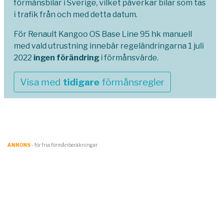
förmånsbilar i Sverige, vilket påverkar bilar som tas
i trafik från och med detta datum.
För Renault Kangoo OS Base Line 95 hk manuell
med vald utrustning innebär regeländringarna 1 juli
2022
ingen förändring
i förmånsvärde.
Visa med
tidigare
förmånsregler
ANNONS
- för fria förmånberäkningar