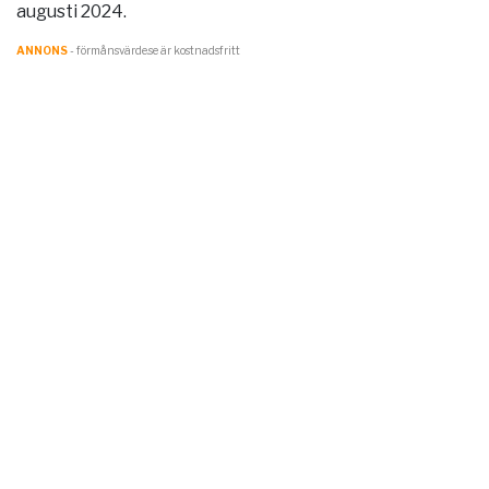
augusti 2024.
ANNONS
- förmånsvärde.se är kostnadsfritt