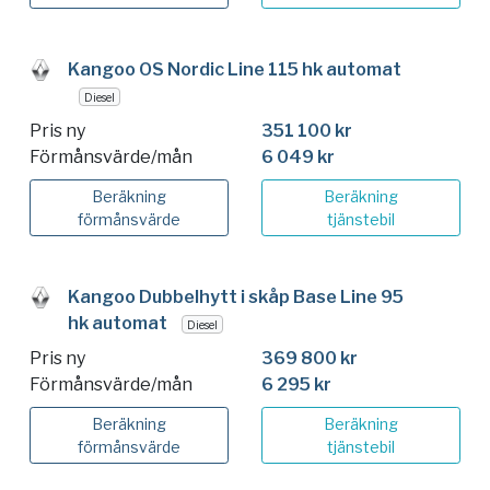
Kangoo OS Nordic Line 115 hk automat
Diesel
Pris ny
351 100 kr
Förmånsvärde/mån
6 049 kr
Beräkning
Beräkning
förmånsvärde
tjänstebil
Kangoo Dubbelhytt i skåp Base Line 95
hk automat
Diesel
Pris ny
369 800 kr
Förmånsvärde/mån
6 295 kr
Beräkning
Beräkning
förmånsvärde
tjänstebil