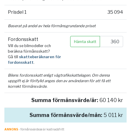
Prisdel 1
35 094
Baserat på andel av hela förmånsgrundande priset
Fordonsskatt
Hämta skatt
Vill du se bilmodeller och
beräkna förmånsskatt?
Gå till
skatteberäknaren för
fordonsskatt
.
Bilens fordonsskatt enligt vägtrafikskattelagen. Om denna
uppgift ej är förifylld anges den av användaren för att få ett
korrekt förmånsvärde.
Summa förmånsvärde/år:
60 140 kr
Summa förmånsvärde/mån:
5 011 kr
ANNONS
- förmånsvärde.se är kostnadsfritt