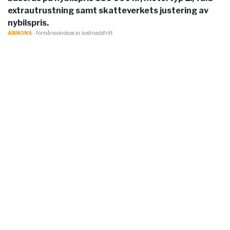
extrautrustning samt skatteverkets justering av
nybilspris.
ANNONS
- förmånsvärde.se är kostnadsfritt