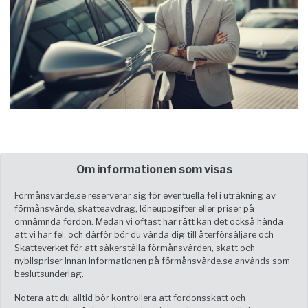
Om informationen som visas
Förmånsvärde.se reserverar sig för eventuella fel i uträkning av
förmånsvärde, skatteavdrag, löneuppgifter eller priser på
omnämnda fordon. Medan vi oftast har rätt kan det också hända
att vi har fel, och därför bör du vända dig till återförsäljare och
Skatteverket för att säkerställa förmånsvärden, skatt och
nybilspriser innan informationen på förmånsvärde.se används som
beslutsunderlag.
Notera att du alltid bör kontrollera att fordonsskatt och