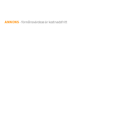
ANNONS
- förmånsvärde.se är kostnadsfritt