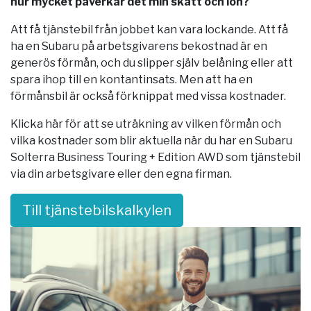
hur mycket påverkar det min skatt och lön?
Att få tjänstebil från jobbet kan vara lockande. Att få
ha en Subaru på arbetsgivarens bekostnad är en
generös förmån, och du slipper själv belåning eller att
spara ihop till en kontantinsats. Men att ha en
förmånsbil är också förknippat med vissa kostnader.
Klicka här för att se uträkning av vilken förmån och
vilka kostnader som blir aktuella när du har en Subaru
Solterra Business Touring + Edition AWD som tjänstebil
via din arbetsgivare eller den egna firman.
Till tjänstebilskalkylen