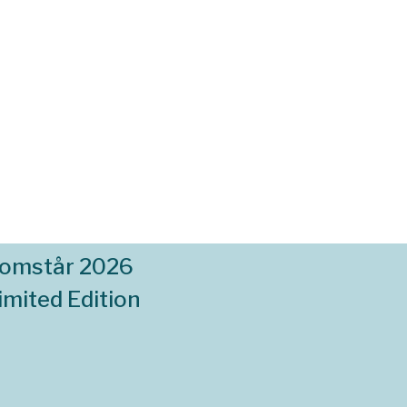
komstår 2026
imited Edition