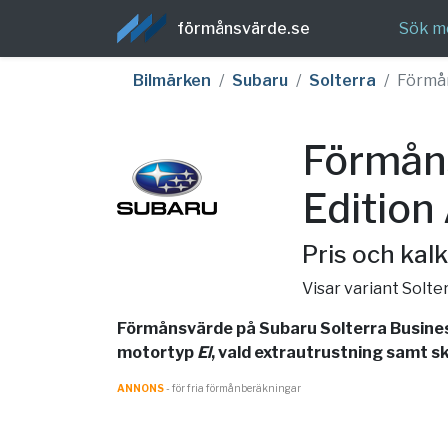
förmånsvärde.se
Sök m
Bilmärken
Subaru
Solterra
Förmå
Förmåns
Editio
Pris och kalk
Visar variant Solt
Förmånsvärde på Subaru Solterra Busines
motortyp
El
, vald extrautrustning samt sk
ANNONS
- för fria förmånberäkningar