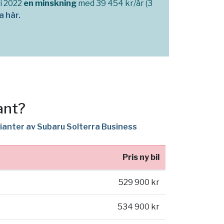
li 2022
en minskning
med 39 454 kr/år (3
 här.
ant?
rianter av Subaru Solterra Business
Pris ny bil
529 900 kr
534 900 kr