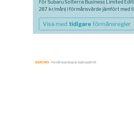
För Subaru Solterra Business Limited Edit
287 kr/mån) i förmånsvärde jämfört med t
Visa med
tidigare
förmånsregler
ANNONS
- förmånsvärde.se är kostnadsfritt