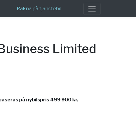
Räkna på tjänstebil
Business Limited
aseras på nybilspris 499 900 kr,