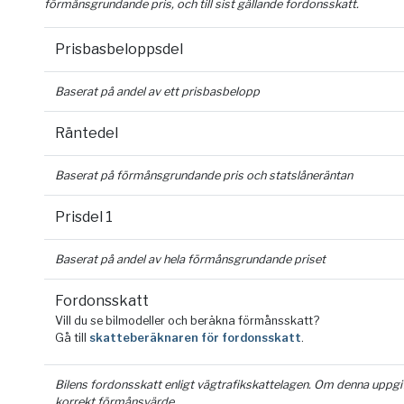
förmånsgrundande pris, och till sist gällande fordonsskatt.
Prisbasbeloppsdel
Baserat på andel av ett prisbasbelopp
Räntedel
Baserat på förmånsgrundande pris och statslåneräntan
Prisdel 1
Baserat på andel av hela förmånsgrundande priset
Fordonsskatt
Vill du se bilmodeller och beräkna förmånsskatt?
Gå till
skatteberäknaren för fordonsskatt
.
Bilens fordonsskatt enligt vägtrafikskattelagen. Om denna uppgift 
korrekt förmånsvärde.