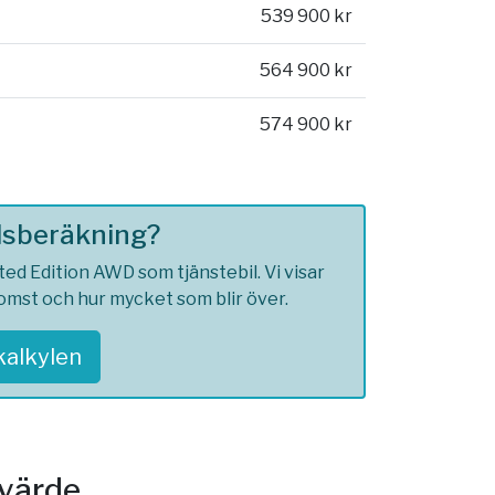
539 900 kr
564 900 kr
574 900 kr
ilsberäkning?
ed Edition AWD som tjänstebil. Vi visar
komst och hur mycket som blir över.
skalkylen
svärde