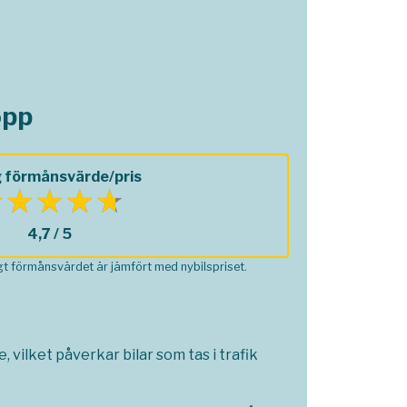
opp
 förmånsvärde/pris
4,7 / 5
ågt förmånsvärdet är jämfört med nybilspriset.
 vilket påverkar bilar som tas i trafik