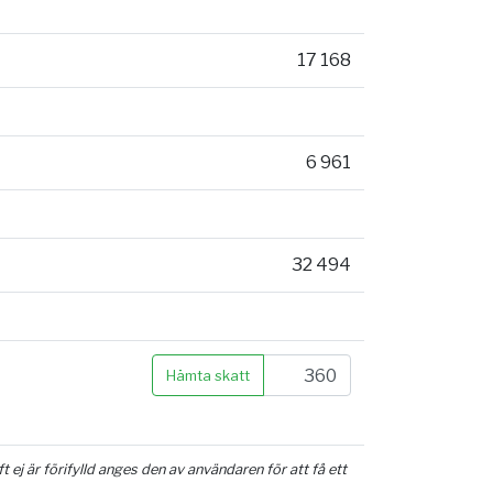
17 168
6 961
32 494
Hämta skatt
ej är förifylld anges den av användaren för att få ett