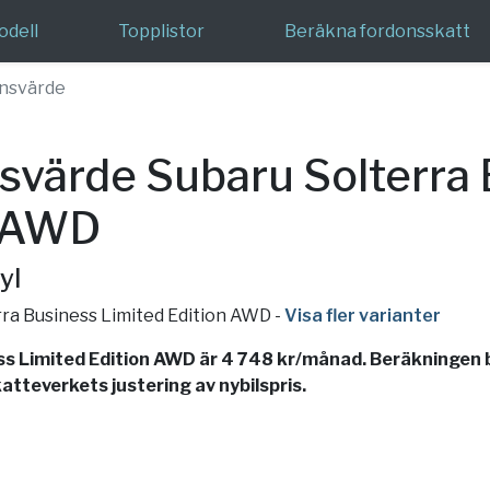
odell
Topplistor
Beräkna fordonsskatt
nsvärde
värde Subaru Solterra 
n AWD
yl
erra Business Limited Edition AWD
-
Visa fler varianter
s Limited Edition AWD är 4 748 kr/månad. Beräkningen b
atteverkets justering av nybilspris.