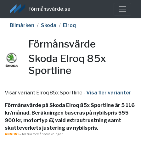
förmånsvärde.se
Bilmärken
Skoda
Elroq
Förmånsvärde
Skoda Elroq 85x
Sportline
Visar variant Elroq 85x Sportline
-
Visa fler varianter
Förmånsvärde på Skoda Elroq 85x Sportline är 5 116
kr/månad. Beräkningen baseras på nybilspris 555
900 kr, motortyp
El
, vald extrautrustning samt
skatteverkets justering av nybilspris.
ANNONS
- för fria förmånberäkningar