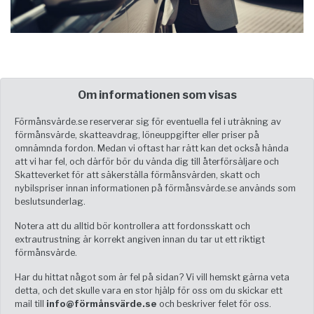
Om informationen som visas
Förmånsvärde.se reserverar sig för eventuella fel i uträkning av
förmånsvärde, skatteavdrag, löneuppgifter eller priser på
omnämnda fordon. Medan vi oftast har rätt kan det också hända
att vi har fel, och därför bör du vända dig till återförsäljare och
Skatteverket för att säkerställa förmånsvärden, skatt och
nybilspriser innan informationen på förmånsvärde.se används som
beslutsunderlag.
Notera att du alltid bör kontrollera att fordonsskatt och
extrautrustning är korrekt angiven innan du tar ut ett riktigt
förmånsvärde.
Har du hittat något som är fel på sidan? Vi vill hemskt gärna veta
detta, och det skulle vara en stor hjälp för oss om du skickar ett
mail till
info@förmånsvärde.se
och beskriver felet för oss.