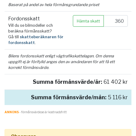
Baserat på andel av hela förmånsgrundande priset
Fordonsskatt
Hämta skatt
Vill du se bilmodeller och
beräkna förmånsskatt?
Gå till
skatteberäknaren för
fordonsskatt
.
Bilens fordonsskatt enligt vägtrafikskattelagen. Om denna
uppgift ej är förifylld anges den av användaren för att få ett
korrekt förmånsvärde.
Summa förmånsvärde/år:
61 402 kr
Summa förmånsvärde/mån:
5 116 kr
ANNONS
- förmånsvärde.se är kostnadsfritt