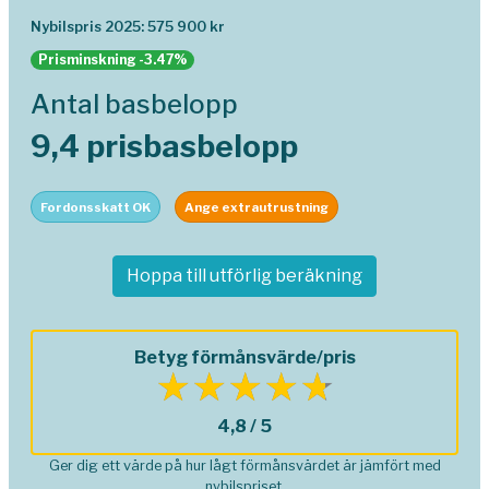
Nybilspris 2025: 575 900 kr
Prisminskning -3.47%
Antal basbelopp
9,4 prisbasbelopp
Fordonsskatt OK
Ange extrautrustning
Hoppa till utförlig beräkning
Betyg förmånsvärde/pris
4,8 / 5
Ger dig ett värde på hur lågt förmånsvärdet är jämfört med
nybilspriset.