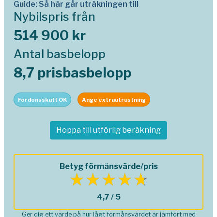
Guide: Så här går uträkningen till
Nybilspris från
514 900 kr
Antal basbelopp
8,7 prisbasbelopp
Fordonsskatt OK
Ange extrautrustning
Hoppa till utförlig beräkning
Betyg förmånsvärde/pris
4,7 / 5
Ger dig ett värde på hur lågt förmånsvärdet är jämfört med