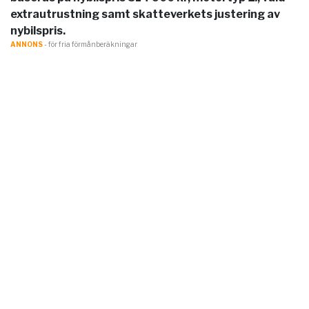
extrautrustning samt skatteverkets justering av
nybilspris.
ANNONS
- för fria förmånberäkningar