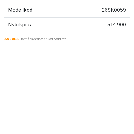
Modellkod
26SK0059
Nybilspris
514 900
ANNONS
- förmånsvärde.se är kostnadsfritt