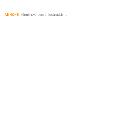
ANNONS
- förmånsvärde.se är kostnadsfritt