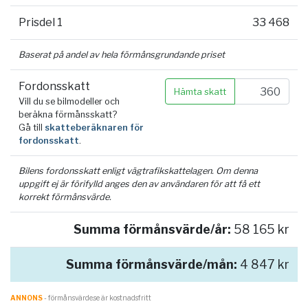
Prisdel 1
33 468
Baserat på andel av hela förmånsgrundande priset
Fordonsskatt
Hämta skatt
Vill du se bilmodeller och
beräkna förmånsskatt?
Gå till
skatteberäknaren för
fordonsskatt
.
Bilens fordonsskatt enligt vägtrafikskattelagen. Om denna
uppgift ej är förifylld anges den av användaren för att få ett
korrekt förmånsvärde.
Summa förmånsvärde/år:
58 165 kr
Summa förmånsvärde/mån:
4 847 kr
ANNONS
- förmånsvärde.se är kostnadsfritt