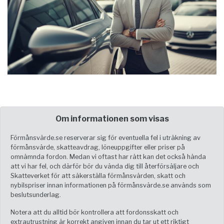
Om informationen som visas
Förmånsvärde.se reserverar sig för eventuella fel i uträkning av
förmånsvärde, skatteavdrag, löneuppgifter eller priser på
omnämnda fordon. Medan vi oftast har rätt kan det också hända
att vi har fel, och därför bör du vända dig till återförsäljare och
Skatteverket för att säkerställa förmånsvärden, skatt och
nybilspriser innan informationen på förmånsvärde.se används som
beslutsunderlag.
Notera att du alltid bör kontrollera att fordonsskatt och
extrautrustning är korrekt angiven innan du tar ut ett riktigt