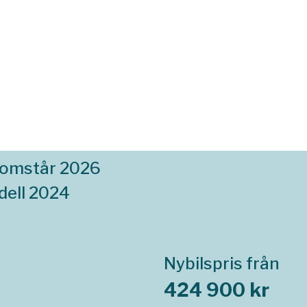
komstår 2026
ell 2024
Nybilspris från
424 900 kr