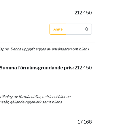
- 212 450
Ange
ilspris. Denna uppgift anges av användaren om bilen i
Summa förmånsgrundande pris:
212 450
äkning av förmånsbilar, och innehåller en
mstår, gällande regelverk samt bilens
17 168