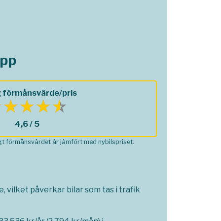
opp
 förmånsvärde/pris
4,6 / 5
ågt förmånsvärdet är jämfört med nybilspriset.
 vilket påverkar bilar som tas i trafik