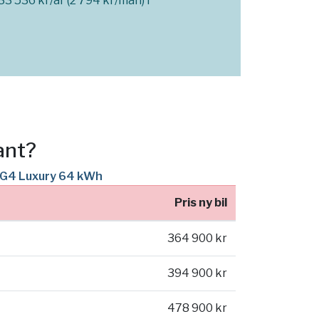
3 536 kr/år (2 794 kr/mån) i
ant?
 MG4 Luxury 64 kWh
Pris ny bil
364 900 kr
394 900 kr
478 900 kr