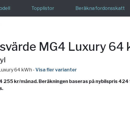
odell
Topplistor
Beräkna fordonsskatt
e
svärde MG4 Luxury 64
yl
 Luxury 64 kWh
-
Visa fler varianter
 255 kr/månad. Beräkningen baseras på nybilspris 424
s.