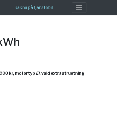
Räkna på tjänstebil
 kWh
 900 kr, motortyp
El
, vald extrautrustning