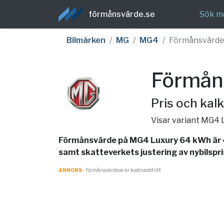
förmånsvärde.se
Sök m
Bilmärken
MG
MG4
Förmånsvärd
Förmån
Pris och kalk
Visar variant MG4
Förmånsvärde på MG4 Luxury 64 kWh är 4
samt skatteverkets justering av nybilspri
ANNONS
- förmånsvärde.se är kostnadsfritt