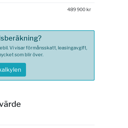
489 900 kr
ilsberäkning?
l. Vi visar förmånsskatt, leasingavgift,
ycket som blir över.
skalkylen
svärde