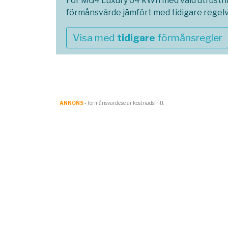
För MG4 Luxury 64 kWh med vald utrustnin
förmånsvärde jämfört med tidigare regel
Visa med
tidigare
förmånsregler
ANNONS
- förmånsvärde.se är kostnadsfritt