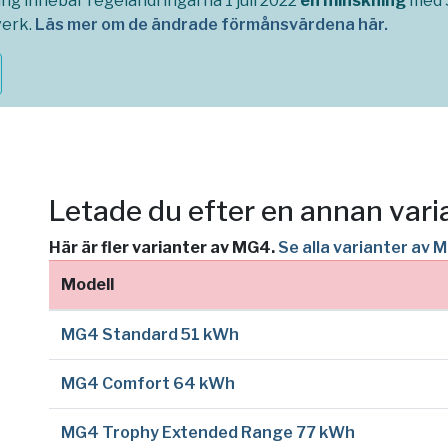
g innebär regeländringarna 1 juli 2022
en minskning
med 3
verk.
Läs mer om de ändrade förmånsvärdena här.
Letade du efter en annan vari
Här är fler varianter av MG4.
Se alla varianter av
Modell
MG4 Standard 51 kWh
MG4 Comfort 64 kWh
MG4 Trophy Extended Range 77 kWh