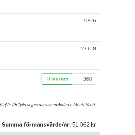
5 916
27 618
Hämta skatt
ej är förifylld anges den av användaren för att få ett
Summa förmånsvärde/år:
51 062 kr