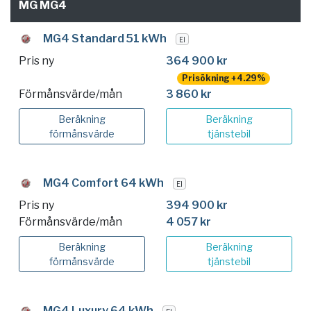
MG MG4
MG4 Standard 51 kWh
El
Pris ny
364 900 kr
Prisökning +4.29%
Förmånsvärde/mån
3 860 kr
Beräkning
Beräkning
förmånsvärde
tjänstebil
MG4 Comfort 64 kWh
El
Pris ny
394 900 kr
Förmånsvärde/mån
4 057 kr
Beräkning
Beräkning
förmånsvärde
tjänstebil
MG4 Luxury 64 kWh