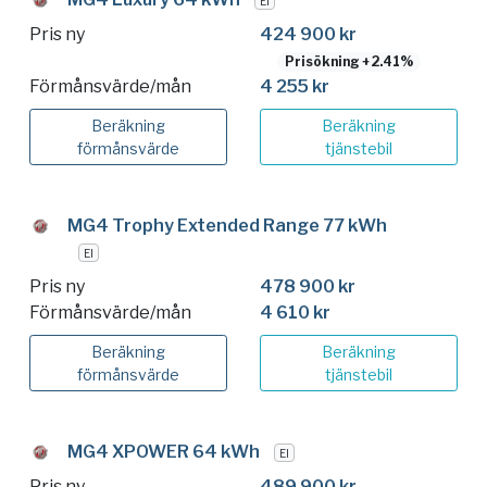
El
Pris ny
424 900 kr
Prisökning +2.41%
Förmånsvärde/mån
4 255 kr
Beräkning
Beräkning
förmånsvärde
tjänstebil
MG4 Trophy Extended Range 77 kWh
El
Pris ny
478 900 kr
Förmånsvärde/mån
4 610 kr
Beräkning
Beräkning
förmånsvärde
tjänstebil
MG4 XPOWER 64 kWh
El
Pris ny
489 900 kr