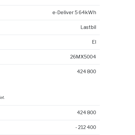
e-Deliver 5 64kWh
Lastbil
El
26MX5004
424 800
et.
424 800
- 212 400