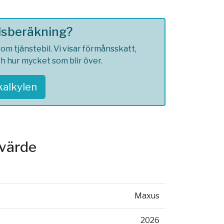
ilsberäkning?
m tjänstebil. Vi visar förmånsskatt,
ch hur mycket som blir över.
skalkylen
svärde
Maxus
2026