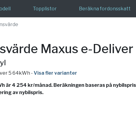
odell
Topplistor
Beräkna fordonsskatt
nsvärde
svärde Maxus e-Delive
yl
liver 5 64kWh
-
Visa fler varianter
 är 4 254 kr/månad. Beräkningen baseras på nybilspri
ing av nybilspris.