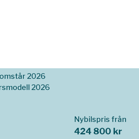
komstår 2026
rsmodell 2026
Nybilspris från
424 800 kr