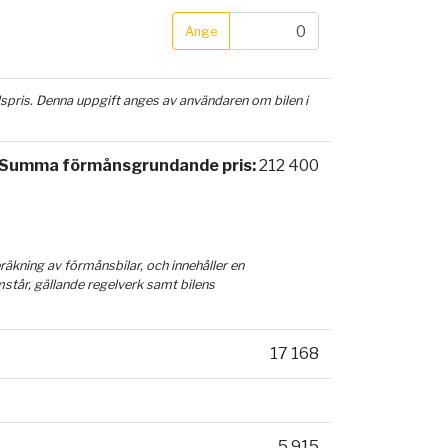
Ange
ilspris. Denna uppgift anges av användaren om bilen i
Summa förmånsgrundande pris:
212 400
äkning av förmånsbilar, och innehåller en
mstår, gällande regelverk samt bilens
17 168
5 915