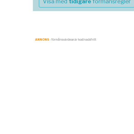
Visa med
tidigare
förmånsregler
ANNONS
- förmånsvärde.se är kostnadsfritt