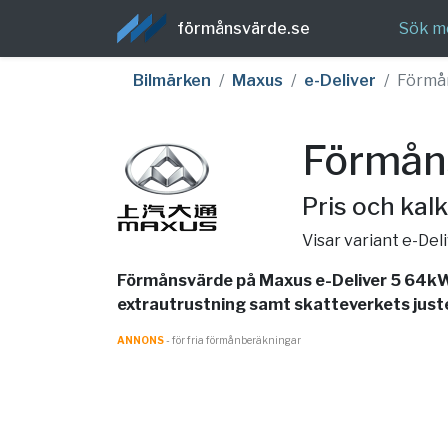
förmånsvärde.se
Sök m
Bilmärken
Maxus
e-Deliver
Förmå
Förmån
Pris och kalk
Visar variant e-De
Förmånsvärde på Maxus e-Deliver 5 64kWh
extrautrustning samt skatteverkets juster
ANNONS
- för fria förmånberäkningar