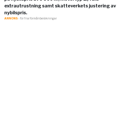
extrautrustning samt skatteverkets justering av
nybilspris.
ANNONS
- för fria förmånberäkningar