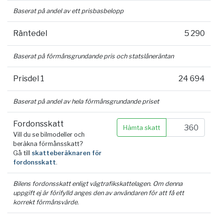
Baserat på andel av ett prisbasbelopp
Räntedel
5 290
Baserat på förmånsgrundande pris och statslåneräntan
Prisdel 1
24 694
Baserat på andel av hela förmånsgrundande priset
Fordonsskatt
Hämta skatt
Vill du se bilmodeller och
beräkna förmånsskatt?
Gå till
skatteberäknaren för
fordonsskatt
.
Bilens fordonsskatt enligt vägtrafikskattelagen. Om denna
uppgift ej är förifylld anges den av användaren för att få ett
korrekt förmånsvärde.