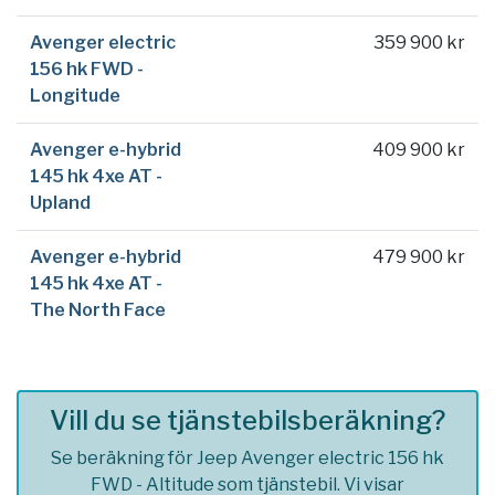
Avenger electric
359 900 kr
156 hk FWD -
Longitude
Avenger e-hybrid
409 900 kr
145 hk 4xe AT -
Upland
Avenger e-hybrid
479 900 kr
145 hk 4xe AT -
The North Face
Vill du se tjänstebilsberäkning?
Se beräkning för Jeep Avenger electric 156 hk
FWD - Altitude som tjänstebil. Vi visar