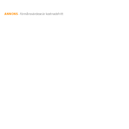
ANNONS
- förmånsvärde.se är kostnadsfritt