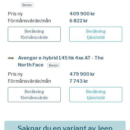
Bensin
Pris ny
409 900 kr
Förmånsvärde/mån
6 822 kr
Beräkning
Beräkning
förmånsvärde
tjänstebil
Avenger e-hybrid 145 hk 4xe AT - The
North Face
Bensin
Pris ny
479 900 kr
Förmånsvärde/mån
7 743 kr
Beräkning
Beräkning
förmånsvärde
tjänstebil
Saknar du en variant av Jeep