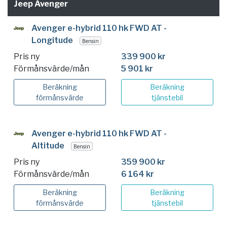
Jeep Avenger
Avenger e-hybrid 110 hk FWD AT -
Longitude
Bensin
Pris ny
339 900 kr
Förmånsvärde/mån
5 901 kr
Beräkning
Beräkning
förmånsvärde
tjänstebil
Avenger e-hybrid 110 hk FWD AT -
Altitude
Bensin
Pris ny
359 900 kr
Förmånsvärde/mån
6 164 kr
Beräkning
Beräkning
förmånsvärde
tjänstebil