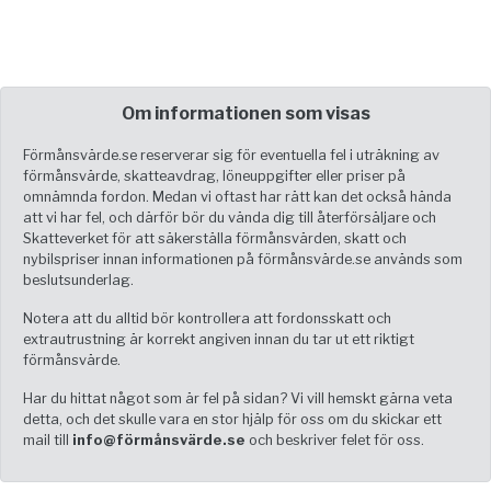
Om informationen som visas
Förmånsvärde.se reserverar sig för eventuella fel i uträkning av
förmånsvärde, skatteavdrag, löneuppgifter eller priser på
omnämnda fordon. Medan vi oftast har rätt kan det också hända
att vi har fel, och därför bör du vända dig till återförsäljare och
Skatteverket för att säkerställa förmånsvärden, skatt och
nybilspriser innan informationen på förmånsvärde.se används som
beslutsunderlag.
Notera att du alltid bör kontrollera att fordonsskatt och
extrautrustning är korrekt angiven innan du tar ut ett riktigt
förmånsvärde.
Har du hittat något som är fel på sidan? Vi vill hemskt gärna veta
detta, och det skulle vara en stor hjälp för oss om du skickar ett
mail till
info@förmånsvärde.se
och beskriver felet för oss.