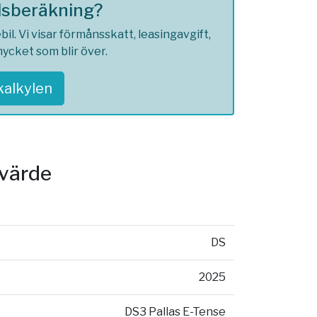
ilsberäkning?
l. Vi visar förmånsskatt, leasingavgift,
ycket som blir över.
skalkylen
svärde
DS
2025
DS3 Pallas E-Tense