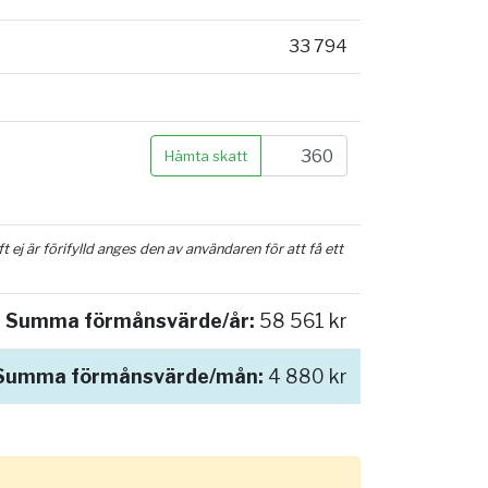
33 794
Hämta skatt
ej är förifylld anges den av användaren för att få ett
Summa förmånsvärde/år:
58 561 kr
Summa förmånsvärde/mån:
4 880 kr