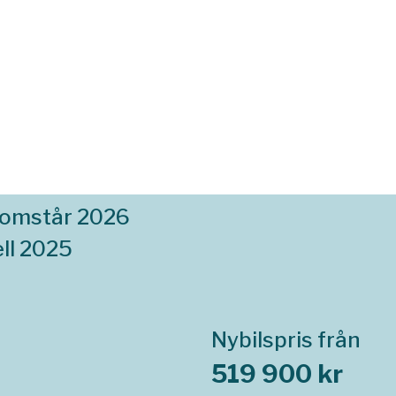
komstår 2026
ll 2025
Nybilspris från
519 900 kr