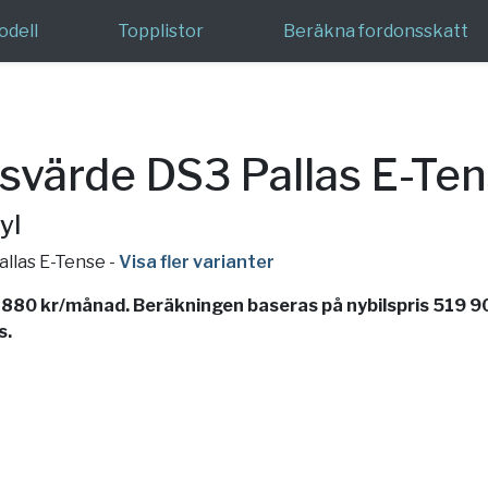
odell
Topplistor
Beräkna fordonsskatt
värde DS3 Pallas E-Te
yl
allas E-Tense
-
Visa fler varianter
 880 kr/månad. Beräkningen baseras på nybilspris 519 9
s.