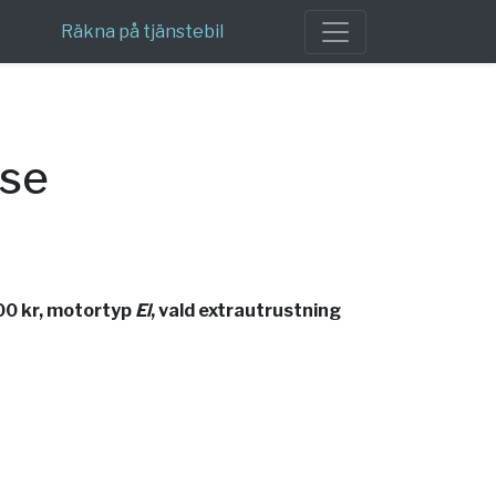
Räkna på tjänstebil
nse
00 kr, motortyp
El
, vald extrautrustning