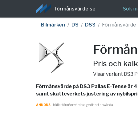
förmånsvärde.se
Sök m
Bilmärken
DS
DS3
Förmånsvärde
Förmåns
Pris och kalk
Visar variant DS3 P
Förmånsvärde på DS3 Pallas E-Tense är 4
samt skatteverkets justering av nybilspri
ANNONS
- håller förmånsvärde.se gratis att använda