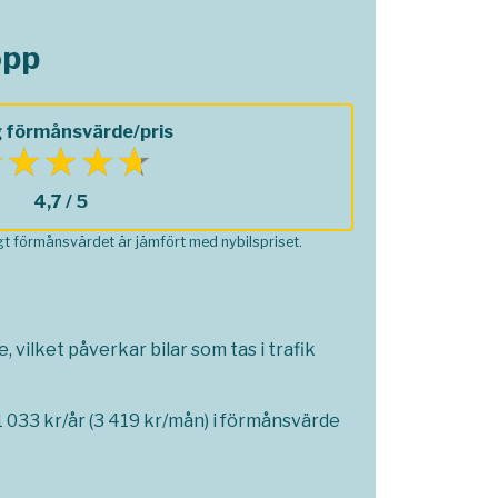
opp
 förmånsvärde/pris
4,7 / 5
ågt förmånsvärdet är jämfört med nybilspriset.
 vilket påverkar bilar som tas i trafik
033 kr/år (3 419 kr/mån) i förmånsvärde