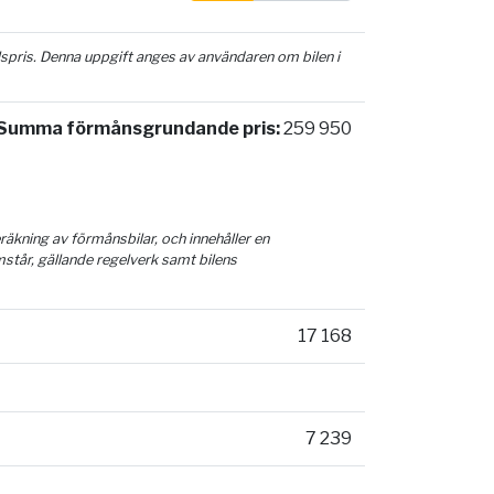
ilspris. Denna uppgift anges av användaren om bilen i
Summa förmånsgrundande pris:
259 950
äkning av förmånsbilar, och innehåller en
mstår, gällande regelverk samt bilens
17 168
7 239