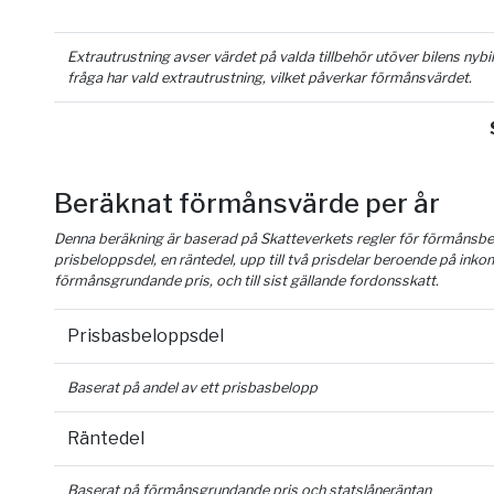
Extrautrustning avser värdet på valda tillbehör utöver bilens nyb
fråga har vald extrautrustning, vilket påverkar förmånsvärdet.
Beräknat förmånsvärde per år
Denna beräkning är baserad på Skatteverkets regler för förmånsber
prisbeloppsdel, en räntedel, upp till två prisdelar beroende på inko
förmånsgrundande pris, och till sist gällande fordonsskatt.
Prisbasbeloppsdel
Baserat på andel av ett prisbasbelopp
Räntedel
Baserat på förmånsgrundande pris och statslåneräntan