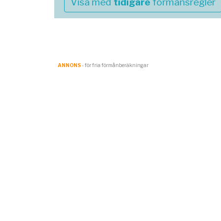
Visa med
tidigare
förmånsregler
ANNONS
- för fria förmånberäkningar