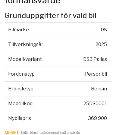
förmånsvärde
Grunduppgifter för vald bil
Bilmärke
DS
Tillverkningsår
2025
Modell/variant
DS3 Pallas
Fordonstyp
Personbil
Bränsletyp
Bensin
Modellkod
25DS0001
Nybilspris
369 900
ANNONS
- håller förmånsvärde.se gratis att använda