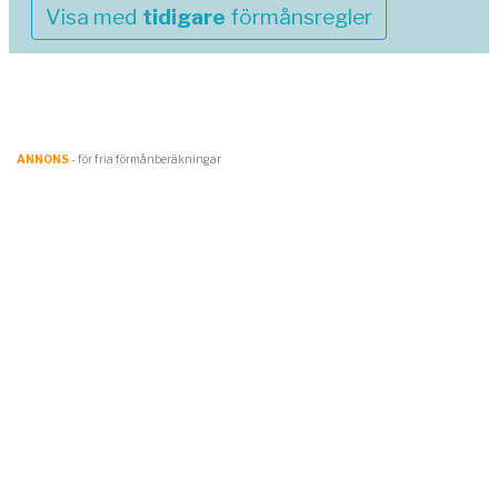
Visa med
tidigare
förmånsregler
ANNONS
- för fria förmånberäkningar