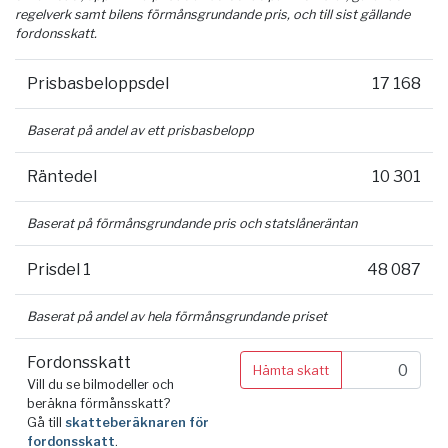
regelverk samt bilens förmånsgrundande pris, och till sist gällande
fordonsskatt.
Prisbasbeloppsdel
17 168
Baserat på andel av ett prisbasbelopp
Räntedel
10 301
Baserat på förmånsgrundande pris och statslåneräntan
Prisdel 1
48 087
Baserat på andel av hela förmånsgrundande priset
Fordonsskatt
Hämta skatt
Vill du se bilmodeller och
beräkna förmånsskatt?
Gå till
skatteberäknaren för
fordonsskatt
.