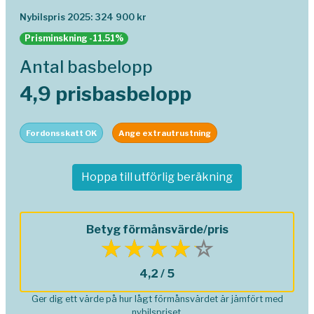
Nybilspris 2025: 324 900 kr
Prisminskning -11.51%
Antal basbelopp
4,9 prisbasbelopp
Fordonsskatt OK
Ange extrautrustning
Hoppa till utförlig beräkning
Betyg förmånsvärde/pris
4,2 / 5
Ger dig ett värde på hur lågt förmånsvärdet är jämfört med
nybilspriset.