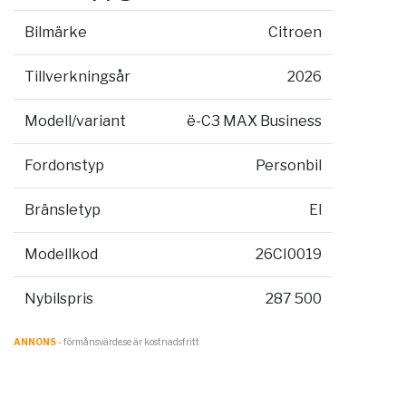
Bilmärke
Citroen
Tillverkningsår
2026
Modell/variant
ë-C3 MAX Business
Fordonstyp
Personbil
Bränsletyp
El
Modellkod
26CI0019
Nybilspris
287 500
ANNONS
- förmånsvärde.se är kostnadsfritt