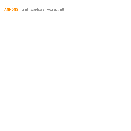
ANNONS
- förmånsvärde.se är kostnadsfritt