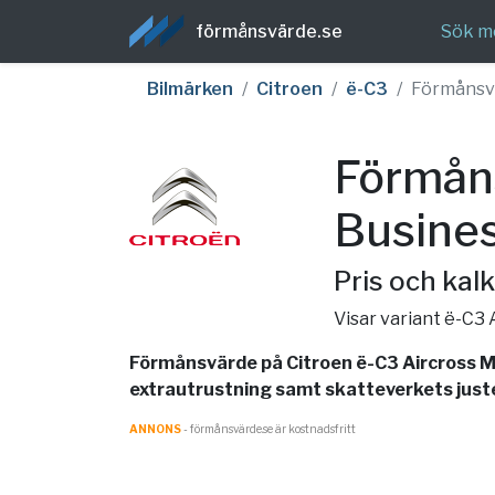
förmånsvärde.se
Sök m
Bilmärken
Citroen
ë-C3
Förmånsv
Förmåns
Busine
Pris och kalk
Visar variant ë-C3
Förmånsvärde på Citroen ë-C3 Aircross M
extrautrustning samt skatteverkets juster
ANNONS
- förmånsvärde.se är kostnadsfritt