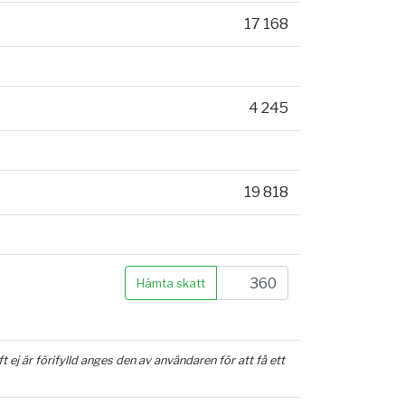
17 168
4 245
19 818
Hämta skatt
ej är förifylld anges den av användaren för att få ett