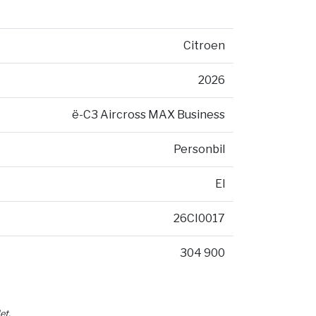
Citroen
2026
ë-C3 Aircross MAX Business
Personbil
El
26CI0017
304 900
et.