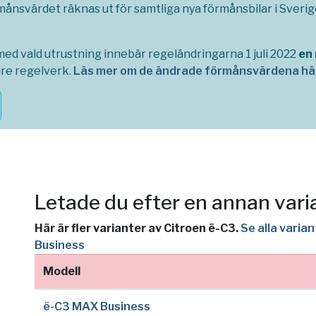
rmånsvärdet räknas ut för samtliga nya förmånsbilar i Sverige,
ed vald utrustning innebär regeländringarna 1 juli 2022
en
are regelverk.
Läs mer om de ändrade förmånsvärdena hä
Letade du efter en annan vari
Här är fler varianter av Citroen ë-C3.
Se alla varia
Business
Modell
ë-C3 MAX Business