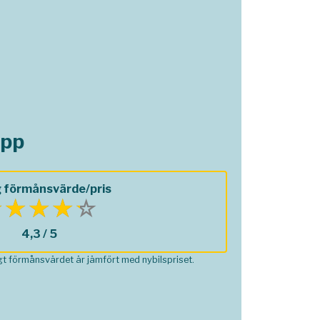
opp
 förmånsvärde/pris
4,3 / 5
ågt förmånsvärdet är jämfört med nybilspriset.