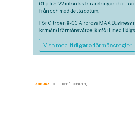
01 juli 2022 infördes förändringar i hur fö
från och med detta datum.
För Citroen ë-C3 Aircross MAX Business m
kr/mån) i förmånsvärde jämfört med tidig
Visa med
tidigare
förmånsregler
ANNONS
- för fria förmånberäkningar