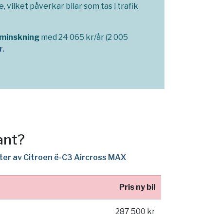
 vilket påverkar bilar som tas i trafik
 minskning
med 24 065 kr/år (2 005
r.
ant?
nter av Citroen ë-C3 Aircross MAX
Pris ny bil
287 500 kr