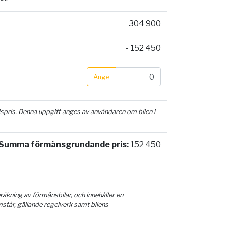
304 900
- 152 450
Ange
ilspris. Denna uppgift anges av användaren om bilen i
Summa förmånsgrundande pris:
152 450
äkning av förmånsbilar, och innehåller en
mstår, gällande regelverk samt bilens