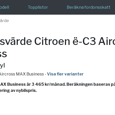
odell
Topplistor
Beräkna fordonsskatt
ärde
värde Citroen ë-C3 Ai
ss
yl
 Aircross MAX Business
-
Visa fler varianter
AX Business är 3 465 kr/månad. Beräkningen baseras på
ing av nybilspris.