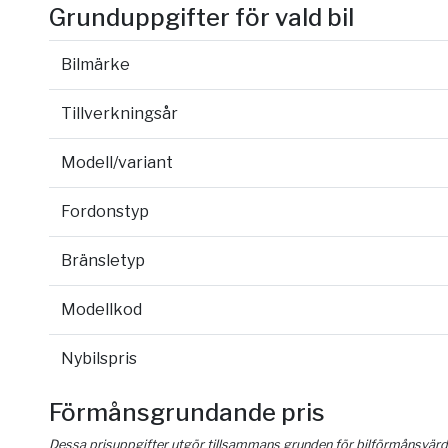
Grunduppgifter för vald bil
Bilmärke
Tillverkningsår
Modell/variant
Fordonstyp
Bränsletyp
Modellkod
Nybilspris
Förmånsgrundande pris
Dessa prisuppgifter utgör tillsammans grunden för bilförmånsvärd