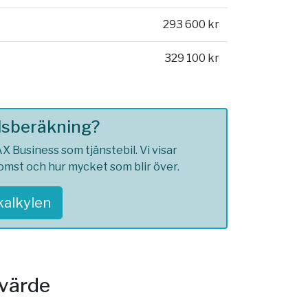
293 600 kr
329 100 kr
ilsberäkning?
 Business som tjänstebil. Vi visar
komst och hur mycket som blir över.
skalkylen
svärde