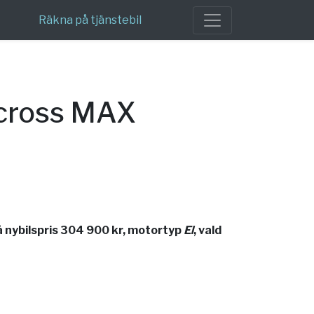
Räkna på tjänstebil
rcross MAX
 nybilspris 304 900 kr, motortyp
El
, vald