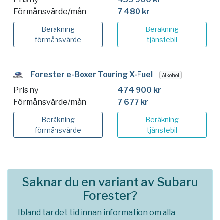
Förmånsvärde/mån
7 480 kr
Beräkning
Beräkning
förmånsvärde
tjänstebil
Forester e-Boxer Touring X-Fuel
Alkohol
Pris ny
474 900 kr
Förmånsvärde/mån
7 677 kr
Beräkning
Beräkning
förmånsvärde
tjänstebil
Saknar du en variant av Subaru
Forester?
Ibland tar det tid innan information om alla