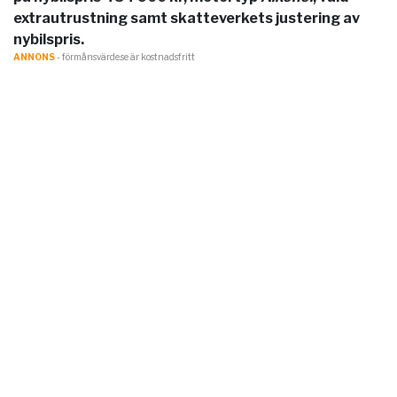
extrautrustning samt skatteverkets justering av
nybilspris.
ANNONS
- förmånsvärde.se är kostnadsfritt