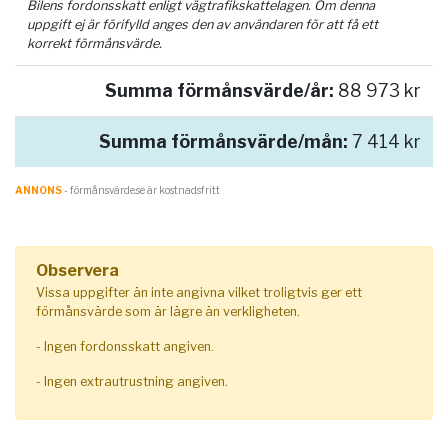
Bilens fordonsskatt enligt vägtrafikskattelagen. Om denna
uppgift ej är förifylld anges den av användaren för att få ett
korrekt förmånsvärde.
Summa förmånsvärde/år:
88 973 kr
Summa förmånsvärde/mån:
7 414 kr
ANNONS
- förmånsvärde.se är kostnadsfritt
Observera
Vissa uppgifter än inte angivna vilket troligtvis ger ett
förmånsvärde som är lägre än verkligheten.
- Ingen fordonsskatt angiven.
- Ingen extrautrustning angiven.