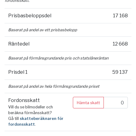
fordonsskatt.
Prisbasbeloppsdel
17 168
Baserat på andel av ett prisbasbelopp
Räntedel
12 668
Baserat på förmånsgrundande pris och statslåneräntan
Prisdel 1
59 137
Baserat på andel av hela förmånsgrundande priset
Fordonsskatt
Hämta skatt
Vill du se bilmodeller och
beräkna förmånsskatt?
Gå till
skatteberäknaren för
fordonsskatt
.