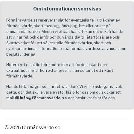
Om informationen som visas
Förmånsvärde.se reserverar sig för eventuella fel i uträkning av
förmånsvärde, skatteavdrag, löneuppgifter eller priser på
omnämnda fordon. Medan vi oftast har rätt kan det också hända
att vi har fel, och därför bör du vända dig till återförsäljare och
Skatteverket för att säkerställa förmånsvärden, skatt och
nybilspriser innan informationen på förmånsvärde.se används som
beslutsunderlag.
Notera att du alltid bör kontrollera att fordonsskatt och
extrautrustning är korrekt angiven innan du tar ut ett riktigt
förmånsvärde.
Har du hittat något som är fel på sidan? Vi vill hemskt gärna veta
detta, och det skulle vara en stor hjälp för oss om du skickar ett
mail till
info@förmånsvärde.se
och beskriver felet för oss.
© 2026 förmånsvärde.se