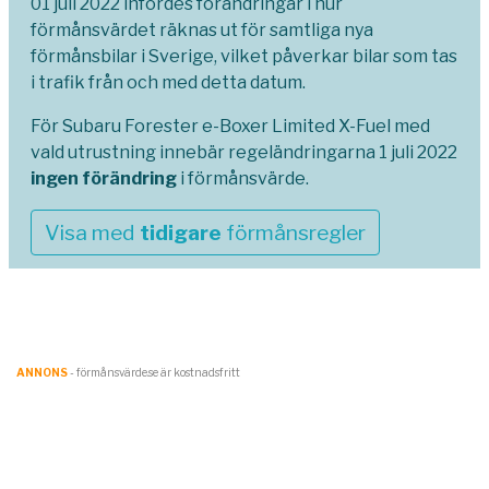
01 juli 2022 infördes förändringar i hur
förmånsvärdet räknas ut för samtliga nya
förmånsbilar i Sverige, vilket påverkar bilar som tas
i trafik från och med detta datum.
För Subaru Forester e-Boxer Limited X-Fuel med
vald utrustning innebär regeländringarna 1 juli 2022
ingen förändring
i förmånsvärde.
Visa med
tidigare
förmånsregler
ANNONS
- förmånsvärde.se är kostnadsfritt