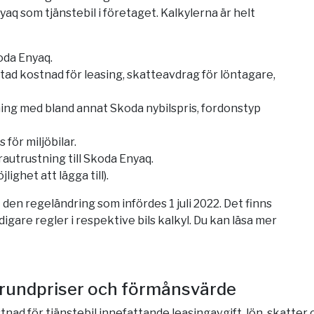
aq som tjänstebil i företaget. Kalkylerna är helt
oda Enyaq.
ad kostnad för leasing, skatteavdrag för löntagare,
ng med bland annat Skoda nybilspris, fordonstyp
för miljöbilar.
trautrustning till Skoda Enyaq.
ighet att lägga till).
den regeländring som infördes 1 juli 2022. Det finns
igare regler i respektive bils kalkyl. Du kan läsa mer
Grundpriser och förmånsvärde
tnad för tjänstebil innefattande leasingavgift, lön, skatter 