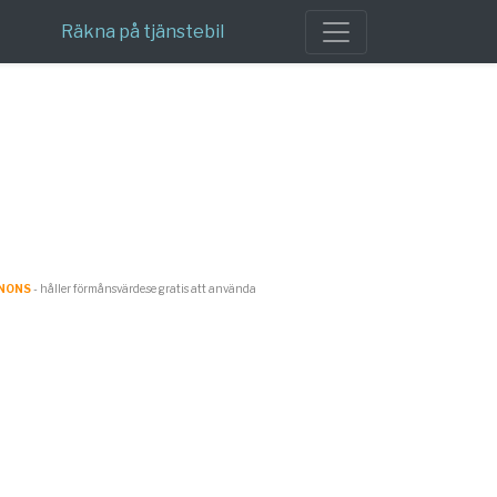
Räkna på tjänstebil
NONS
- håller förmånsvärde.se gratis att använda