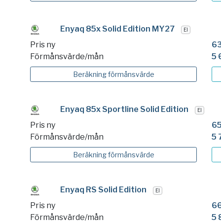
Enyaq 85x Solid Edition MY27
El
Pris ny
63
Förmånsvärde/mån
5 
Beräkning
förmånsvärde
Enyaq 85x Sportline Solid Edition
El
Pris ny
65
Förmånsvärde/mån
5 
Beräkning
förmånsvärde
Enyaq RS Solid Edition
El
Pris ny
66
Förmånsvärde/mån
5 