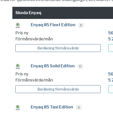
Skoda Enyaq
Enyaq 85 Fleet Edition
El
Pris ny
56
Förmånsvärde/mån
5 
Beräkning
förmånsvärde
Enyaq 85 Solid Edition
El
Pris ny
56
Förmånsvärde/mån
5 
Beräkning
förmånsvärde
Enyaq 85 Taxi Edition
El