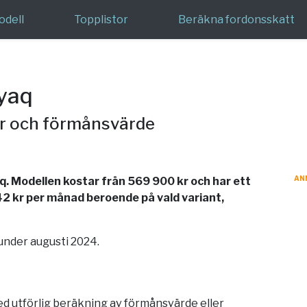
odell
Topplistor
Beräkna fordonsskatt
yaq
er och förmånsvärde
AN
aq. Modellen kostar från 569 900 kr och har ett
42 kr per månad beroende på vald variant,
under augusti 2024.
med utförlig beräkning av förmånsvärde eller