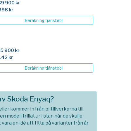
9 900 kr
998 kr
Beräkning
tjänstebil
5 900 kr
142 kr
Beräkning
tjänstebil
 av Skoda Enyaq?
ller kommer in från biltillverkarna till
n modell trillat ur listan när de skulle
t vara en idé att titta på varianter från år