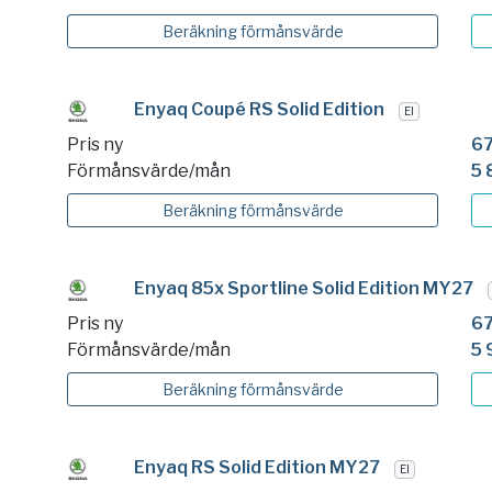
Beräkning
förmånsvärde
Enyaq Coupé RS Solid Edition
El
Pris ny
67
Förmånsvärde/mån
5 
Beräkning
förmånsvärde
Enyaq 85x Sportline Solid Edition MY27
Pris ny
67
Förmånsvärde/mån
5 
Beräkning
förmånsvärde
Enyaq RS Solid Edition MY27
El