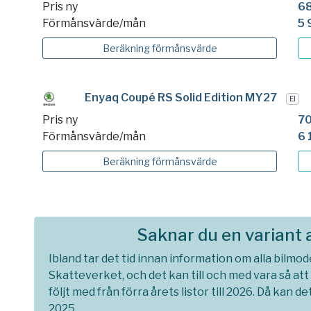
Pris ny
68
Förmånsvärde/mån
5 
Beräkning
förmånsvärde
Enyaq Coupé RS Solid Edition MY27
El
Pris ny
70
Förmånsvärde/mån
6 
Beräkning
förmånsvärde
Saknar du en variant
Ibland tar det tid innan information om alla bilmode
Skatteverket, och det kan till och med vara så att e
följt med från förra årets listor till 2026. Då kan de
2025.