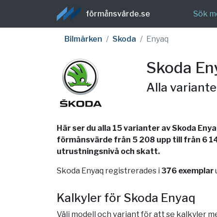
förmånsvärde.se
Sök m
Bilmärken
Skoda
Enyaq
Skoda En
Alla variant
Här ser du alla 15 varianter av Skoda Eny
förmånsvärde från 5 208 upp till från 6 1
utrustningsnivå och skatt.
Skoda Enyaq registrerades i
376 exemplar
Kalkyler för Skoda Enyaq
Välj modell och variant för att se kalkyler 