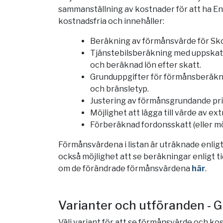
sammanställning av kostnader för att ha Eny
kostnadsfria och innehåller:
Beräkning av förmånsvärde för Sk
Tjänstebilsberäkning med uppskatt
och beräknad lön efter skatt.
Grunduppgifter för förmånsberäkni
och bränsletyp.
Justering av förmånsgrundande pris 
Möjlighet att lägga till värde av ex
Förberäknad fordonsskatt (eller möjl
Förmånsvärdena i listan är uträknade enligt 
också möjlighet att se beräkningar enligt tid
om de förändrade förmånsvärdena
här
.
Varianter och utföranden - 
Välj variant för att se förmånsvärde och kos