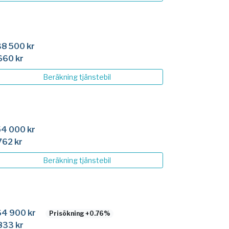
8 500 kr
660 kr
Beräkning
tjänstebil
4 000 kr
762 kr
Beräkning
tjänstebil
4 900 kr
Prisökning +0.76%
833 kr