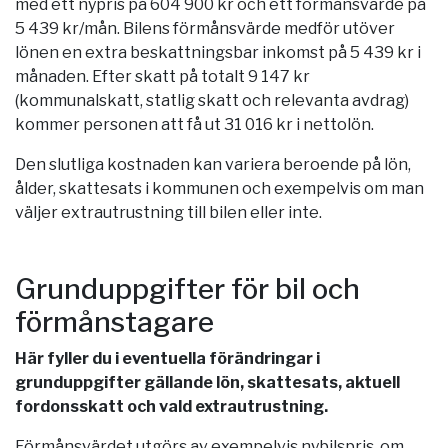
med ett nypris på 604 900 kr och ett förmånsvärde på
5 439 kr/mån. Bilens förmånsvärde medför utöver
lönen en extra beskattningsbar inkomst på 5 439 kr i
månaden. Efter skatt på totalt 9 147 kr
(kommunalskatt, statlig skatt och relevanta avdrag)
kommer personen att få ut 31 016 kr i nettolön.
Den slutliga kostnaden kan variera beroende på lön,
ålder, skattesats i kommunen och exempelvis om man
väljer extrautrustning till bilen eller inte.
Grunduppgifter för bil och
förmånstagare
Här fyller du i eventuella förändringar i
grunduppgifter gällande lön, skattesats, aktuell
fordonsskatt och vald extrautrustning.
Förmånsvärdet utgörs av exempelvis nybilspris, om