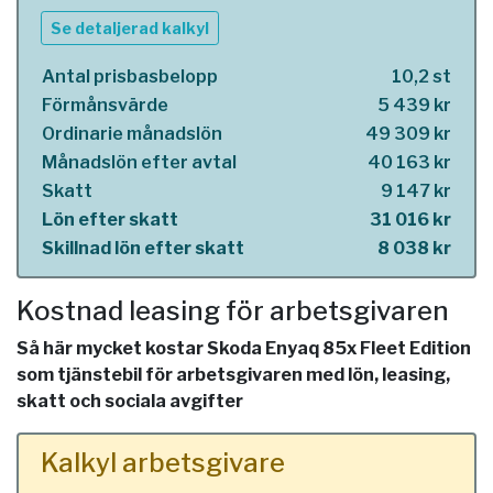
Se detaljerad kalkyl
Antal prisbasbelopp
10,2 st
Förmånsvärde
5 439 kr
Ordinarie månadslön
49 309 kr
Månadslön efter avtal
40 163 kr
Skatt
9 147 kr
Lön efter skatt
31 016 kr
Skillnad lön efter skatt
8 038 kr
Kostnad leasing för arbetsgivaren
Så här mycket kostar Skoda Enyaq 85x Fleet Edition
som tjänstebil för arbetsgivaren med lön, leasing,
skatt och sociala avgifter
Kalkyl arbetsgivare