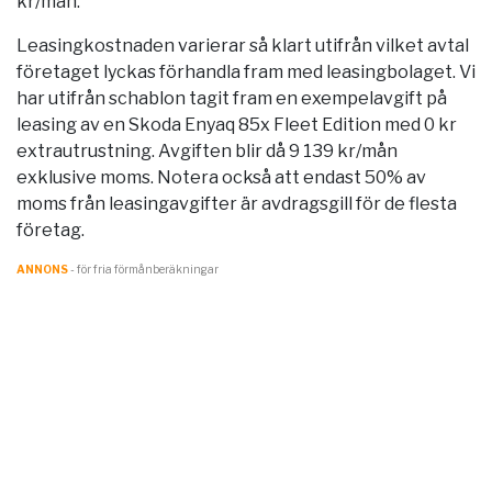
kr/mån.
Leasingkostnaden varierar så klart utifrån vilket avtal
företaget lyckas förhandla fram med leasingbolaget. Vi
har utifrån schablon tagit fram en exempelavgift på
leasing av en Skoda Enyaq 85x Fleet Edition med 0 kr
extrautrustning. Avgiften blir då 9 139 kr/mån
exklusive moms. Notera också att endast 50% av
moms från leasingavgifter är avdragsgill för de flesta
företag.
ANNONS
- för fria förmånberäkningar