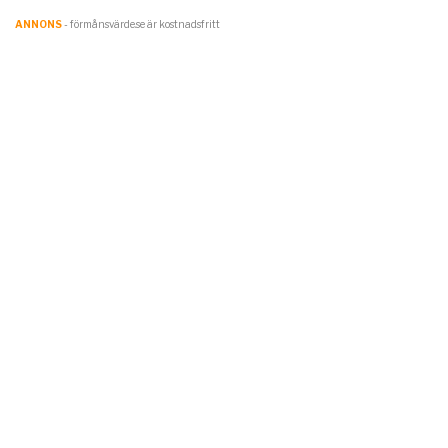
ANNONS
- förmånsvärde.se är kostnadsfritt