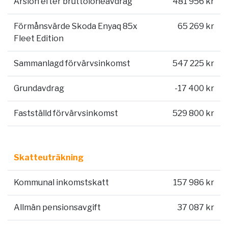
Årslön efter bruttolöneavdrag
481 956 kr
Förmånsvärde Skoda Enyaq 85x
65 269 kr
Fleet Edition
Sammanlagd förvärvsinkomst
547 225 kr
Grundavdrag
-17 400 kr
Fastställd förvärvsinkomst
529 800 kr
Skatteuträkning
Kommunal inkomstskatt
157 986 kr
Allmän pensionsavgift
37 087 kr