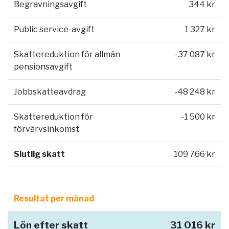
Begravningsavgift
344 kr
Public service-avgift
1 327 kr
Skattereduktion för allmän
-37 087 kr
pensionsavgift
Jobbskatteavdrag
-48 248 kr
Skattereduktion för
-1 500 kr
förvärvsinkomst
Slutlig skatt
109 766 kr
Resultat per månad
Lön efter skatt
31 016 kr