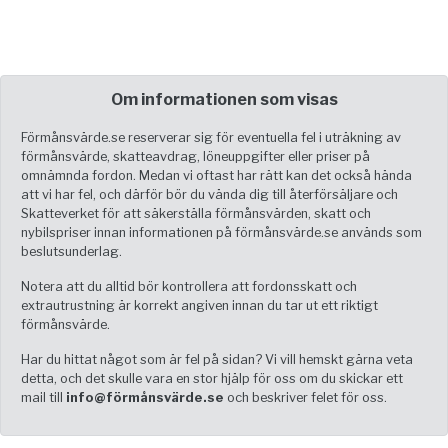
Om informationen som visas
Förmånsvärde.se reserverar sig för eventuella fel i uträkning av
förmånsvärde, skatteavdrag, löneuppgifter eller priser på
omnämnda fordon. Medan vi oftast har rätt kan det också hända
att vi har fel, och därför bör du vända dig till återförsäljare och
Skatteverket för att säkerställa förmånsvärden, skatt och
nybilspriser innan informationen på förmånsvärde.se används som
beslutsunderlag.
Notera att du alltid bör kontrollera att fordonsskatt och
extrautrustning är korrekt angiven innan du tar ut ett riktigt
förmånsvärde.
Har du hittat något som är fel på sidan? Vi vill hemskt gärna veta
detta, och det skulle vara en stor hjälp för oss om du skickar ett
mail till
info@förmånsvärde.se
och beskriver felet för oss.