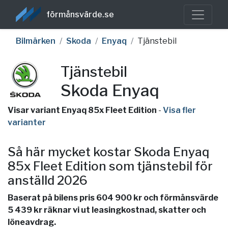
förmånsvärde.se
Bilmärken
Skoda
Enyaq
Tjänstebil
Tjänstebil
Skoda Enyaq
Visar variant Enyaq 85x Fleet Edition
-
Visa fler
varianter
Så här mycket kostar Skoda Enyaq
85x Fleet Edition som tjänstebil för
anställd 2026
Baserat på bilens pris 604 900 kr och förmånsvärde
5 439 kr räknar vi ut leasingkostnad, skatter och
löneavdrag.