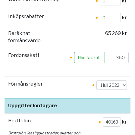
kr
Inköpsrabatter
kr
Beräknat
65 269 kr
förmånsvärde
Fordonsskatt
Hämta skatt
Förmånsregler
Uppgifter löntagare
Bruttolön
kr
Bruttolön, leasingkostnader, skatter och