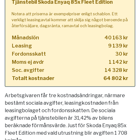
Tjänstebil Skoda Enyaq 85x Fleet Edition
Notera att priserna är exempelpriser enligt schablon. Ett
verkligt leasingavtal kommer att skilja sig något beroende på
återförsäljare, dagsränta, ramavtal och leasingbolag.
Månadslön
40 163 kr
Leasing
9 139 kr
Fordonsskatt
30 kr
Moms ej avdr
1 142 kr
Soc. avgifter
14 328 kr
Totalt kostnader
64 802 kr
Arbetsgivaren får tre kostnadsändringar, närmare
bestämt sociala avgifter, leasingkostnaden från
leasingbolaget och fordonsskatten. De sociala
avgifterna på tjänstebilen är 31,42% av bilens
beräknade förmånsvärde. Just för Skoda Enyaq 85x
Fleet Edition med vald utrustning blir avgiften 1 708