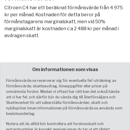
Citroen C4 har ett beräknat förmånsvärde från 4 975
kr per månad. Kostnaden för detta beror på
förmånstagarens marginalskatt, men vid 50%
marginalskatt är kostnaden c:a 2 488 kr per månad i
avdragen skatt.
Om informationen som visas
Förmånsvärde.se reserverar sig för eventuella fel i uträkning av
förmånsvärde, skatteavdrag, löneuppgifter eller priser på
omnämnda fordon. Medan vi oftast har rätt kan det också hända
att vi har fel, och därför bör du vända dig till återförsäljare och
Skatteverket för att säkerställa förmånsvärden, skatt och
nybilspriser innan informationen på förmånsvärde.se används som
beslutsunderlag.
Notera att du alltid bör kontrollera att fordonsskatt och
extrautrustning är korrekt angiven innan du tar ut ett riktigt