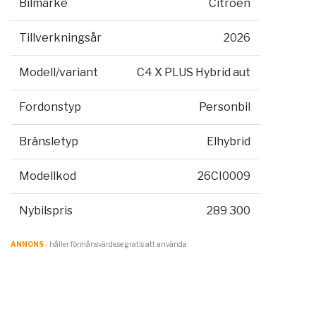
Bilmärke
Citroen
Tillverkningsår
2026
Modell/variant
C4 X PLUS Hybrid aut
Fordonstyp
Personbil
Bränsletyp
Elhybrid
Modellkod
26CI0009
Nybilspris
289 300
ANNONS
- håller förmånsvärde.se gratis att använda