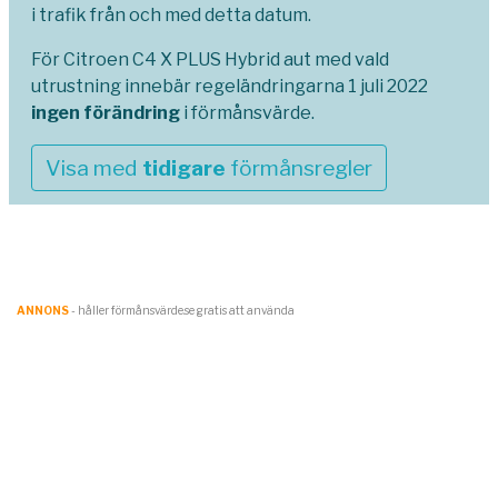
i trafik från och med detta datum.
För Citroen C4 X PLUS Hybrid aut med vald
utrustning innebär regeländringarna 1 juli 2022
ingen förändring
i förmånsvärde.
Visa med
tidigare
förmånsregler
ANNONS
- håller förmånsvärde.se gratis att använda