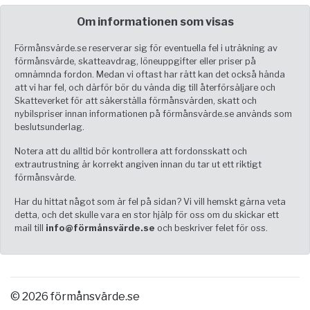
Om informationen som visas
Förmånsvärde.se reserverar sig för eventuella fel i uträkning av
förmånsvärde, skatteavdrag, löneuppgifter eller priser på
omnämnda fordon. Medan vi oftast har rätt kan det också hända
att vi har fel, och därför bör du vända dig till återförsäljare och
Skatteverket för att säkerställa förmånsvärden, skatt och
nybilspriser innan informationen på förmånsvärde.se används som
beslutsunderlag.
Notera att du alltid bör kontrollera att fordonsskatt och
extrautrustning är korrekt angiven innan du tar ut ett riktigt
förmånsvärde.
Har du hittat något som är fel på sidan? Vi vill hemskt gärna veta
detta, och det skulle vara en stor hjälp för oss om du skickar ett
mail till
info@förmånsvärde.se
och beskriver felet för oss.
© 2026 förmånsvärde.se