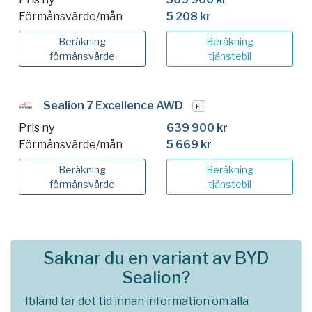
Förmånsvärde/mån
5 208 kr
Beräkning
Beräkning
förmånsvärde
tjänstebil
Sealion 7 Excellence AWD
El
Pris ny
639 900 kr
Förmånsvärde/mån
5 669 kr
Beräkning
Beräkning
förmånsvärde
tjänstebil
Saknar du en variant av BYD
Sealion?
Ibland tar det tid innan information om alla