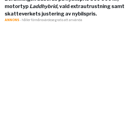
motortyp
Laddhybrid
, vald extrautrustning samt
skatteverkets justering av nybilspris.
ANNONS
- håller förmånsvärde.se gratis att använda