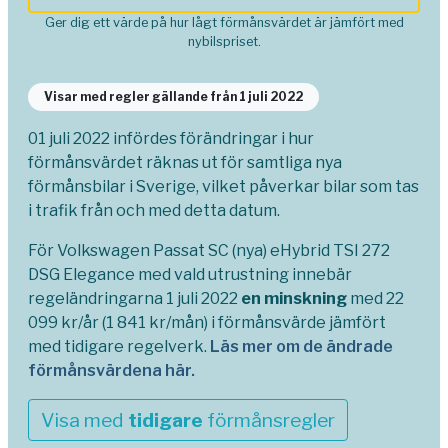
Ger dig ett värde på hur lågt förmånsvärdet är jämfört med
nybilspriset.
Visar med regler gällande från 1 juli 2022
01 juli 2022 infördes förändringar i hur
förmånsvärdet räknas ut för samtliga nya
förmånsbilar i Sverige, vilket påverkar bilar som tas
i trafik från och med detta datum.
För Volkswagen Passat SC (nya) eHybrid TSI 272
DSG Elegance med vald utrustning innebär
regeländringarna 1 juli 2022
en minskning
med 22
099 kr/år (1 841 kr/mån) i förmånsvärde jämfört
med tidigare regelverk.
Läs mer om de ändrade
förmånsvärdena här.
Visa med
tidigare
förmånsregler