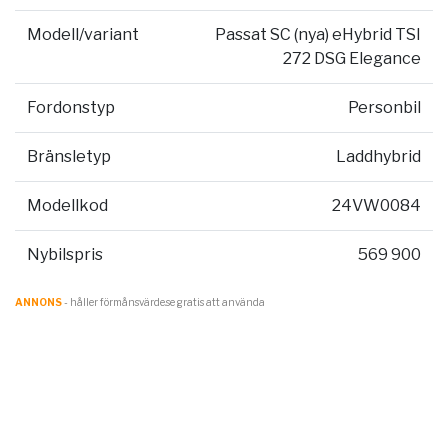
Modell/variant
Passat SC (nya) eHybrid TSI
272 DSG Elegance
Fordonstyp
Personbil
Bränsletyp
Laddhybrid
Modellkod
24VW0084
Nybilspris
569 900
ANNONS
- håller förmånsvärde.se gratis att använda