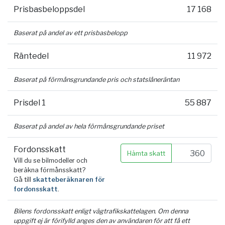
Prisbasbeloppsdel
17 168
Baserat på andel av ett prisbasbelopp
Räntedel
11 972
Baserat på förmånsgrundande pris och statslåneräntan
Prisdel 1
55 887
Baserat på andel av hela förmånsgrundande priset
Fordonsskatt
Hämta skatt
Vill du se bilmodeller och
beräkna förmånsskatt?
Gå till
skatteberäknaren för
fordonsskatt
.
Bilens fordonsskatt enligt vägtrafikskattelagen. Om denna
uppgift ej är förifylld anges den av användaren för att få ett