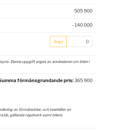
505 900
- 140 000
Ange
ilspris. Denna uppgift anges av användaren om bilen i
Summa förmånsgrundande pris:
365 900
äkning av förmånsbilar, och innehåller en
mstår, gällande regelverk samt bilens