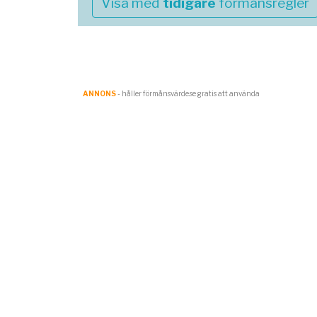
Visa med
tidigare
förmånsregler
ANNONS
- håller förmånsvärde.se gratis att använda