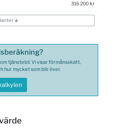
316 200 kr
ianter 🡳
ilsberäkning?
m tjänstebil. Vi visar förmånsskatt,
ch hur mycket som blir över.
skalkylen
svärde