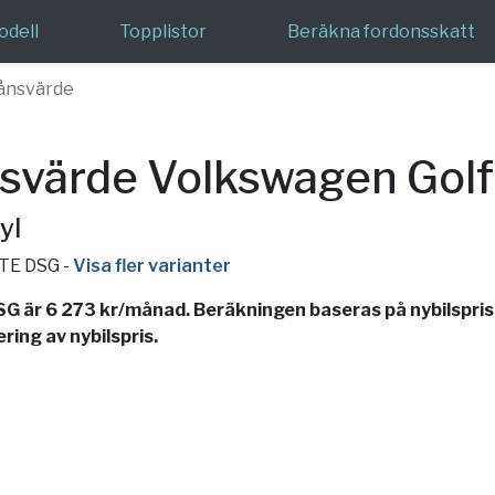
odell
Topplistor
Beräkna fordonsskatt
ånsvärde
svärde Volkswagen Gol
yl
 GTE DSG
-
Visa fler varianter
 är 6 273 kr/månad. Beräkningen baseras på nybilspris
ing av nybilspris.