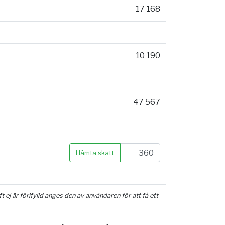
17 168
10 190
47 567
Hämta skatt
ej är förifylld anges den av användaren för att få ett