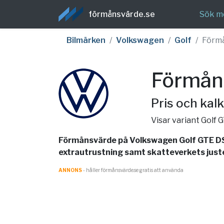
förmånsvärde.se
Sök m
Bilmärken
Volkswagen
Golf
Förm
Förmån
Pris och kalk
Visar variant Golf
Förmånsvärde på Volkswagen Golf GTE DSG
extrautrustning samt skatteverkets juster
ANNONS
- håller förmånsvärde.se gratis att använda