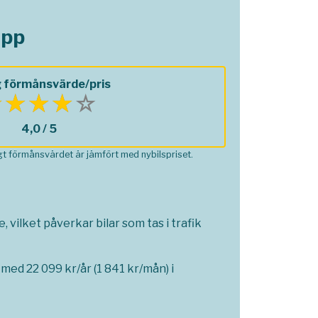
opp
 förmånsvärde/pris
4,0 / 5
ågt förmånsvärdet är jämfört med nybilspriset.
 vilket påverkar bilar som tas i trafik
med 22 099 kr/år (1 841 kr/mån) i