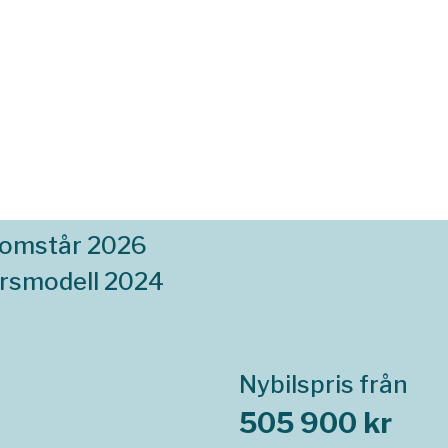
komstår 2026
rsmodell 2024
Nybilspris från
505 900 kr