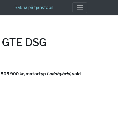
Räkna på tjänstebil
f GTE DSG
 505 900 kr, motortyp
Laddhybrid
, vald