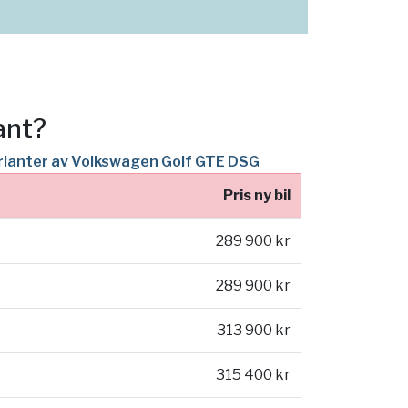
ant?
arianter av Volkswagen Golf GTE DSG
Pris ny bil
289 900 kr
289 900 kr
313 900 kr
315 400 kr