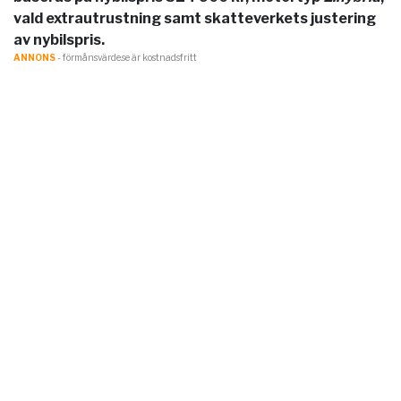
vald extrautrustning samt skatteverkets justering
av nybilspris.
ANNONS
- förmånsvärde.se är kostnadsfritt