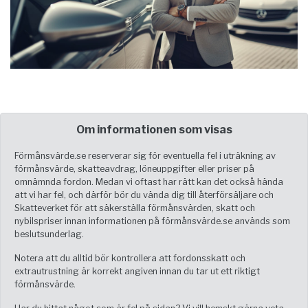
Om informationen som visas
Förmånsvärde.se reserverar sig för eventuella fel i uträkning av
förmånsvärde, skatteavdrag, löneuppgifter eller priser på
omnämnda fordon. Medan vi oftast har rätt kan det också hända
att vi har fel, och därför bör du vända dig till återförsäljare och
Skatteverket för att säkerställa förmånsvärden, skatt och
nybilspriser innan informationen på förmånsvärde.se används som
beslutsunderlag.
Notera att du alltid bör kontrollera att fordonsskatt och
extrautrustning är korrekt angiven innan du tar ut ett riktigt
förmånsvärde.