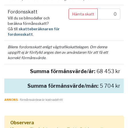
Fordonsskatt
Hämta skatt
Vill du se bilmodeller och
beräkna förmånsskatt?
Gå till
skatteberäknaren för
fordonsskatt
.
Bilens fordonsskatt enligt vägtrafikskattelagen. Om denna
uppgift ej är förifylld anges den av användaren för att få ett
korrekt förmånsvärde.
Summa förmånsvärde/år:
68 453 kr
Summa förmånsvärde/mån:
5 704 kr
ANNONS
- förmånsvärde.se är kostnadsfritt
Observera