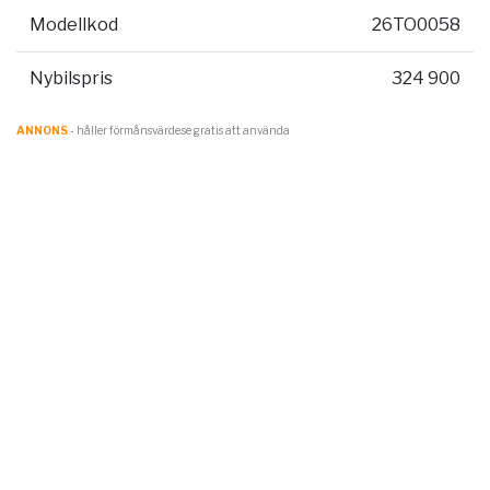
Modellkod
26TO0058
Nybilspris
324 900
ANNONS
- håller förmånsvärde.se gratis att använda