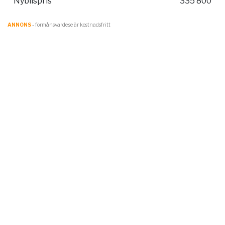
Nybilspris
335 800
ANNONS
- förmånsvärde.se är kostnadsfritt