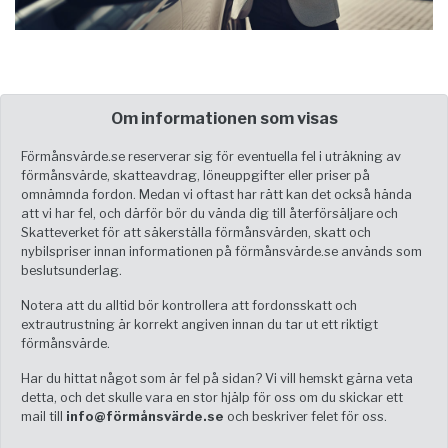
Om informationen som visas
Förmånsvärde.se reserverar sig för eventuella fel i uträkning av
förmånsvärde, skatteavdrag, löneuppgifter eller priser på
omnämnda fordon. Medan vi oftast har rätt kan det också hända
att vi har fel, och därför bör du vända dig till återförsäljare och
Skatteverket för att säkerställa förmånsvärden, skatt och
nybilspriser innan informationen på förmånsvärde.se används som
beslutsunderlag.
Notera att du alltid bör kontrollera att fordonsskatt och
extrautrustning är korrekt angiven innan du tar ut ett riktigt
förmånsvärde.
Har du hittat något som är fel på sidan? Vi vill hemskt gärna veta
detta, och det skulle vara en stor hjälp för oss om du skickar ett
mail till
info@förmånsvärde.se
och beskriver felet för oss.