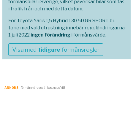
förmånsbilar i Sverige, vilket påverkar bilar som tas
i trafik från och med detta datum.
För Toyota Yaris 1,5 Hybrid 130 5D GR SPORT bi-
tone med vald utrustning innebär regeländringarna
1 juli 2022
ingen förändring
i förmånsvärde.
Visa med
tidigare
förmånsregler
ANNONS
- förmånsvärde.se är kostnadsfritt