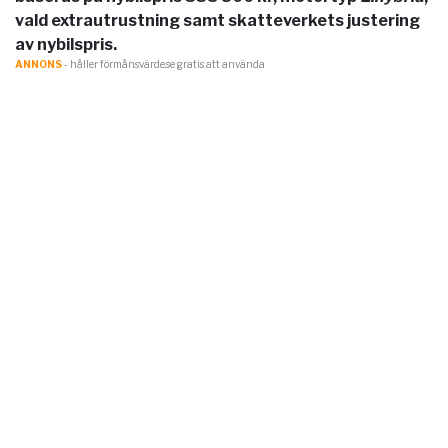
vald extrautrustning samt skatteverkets justering
av nybilspris.
ANNONS
- håller förmånsvärde.se gratis att använda