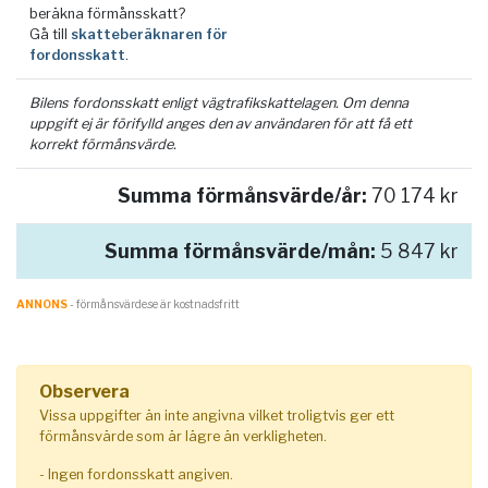
beräkna förmånsskatt?
Gå till
skatteberäknaren för
fordonsskatt
.
Bilens fordonsskatt enligt vägtrafikskattelagen. Om denna
uppgift ej är förifylld anges den av användaren för att få ett
korrekt förmånsvärde.
Summa förmånsvärde/år:
70 174 kr
Summa förmånsvärde/mån:
5 847 kr
ANNONS
- förmånsvärde.se är kostnadsfritt
Observera
Vissa uppgifter än inte angivna vilket troligtvis ger ett
förmånsvärde som är lägre än verkligheten.
- Ingen fordonsskatt angiven.