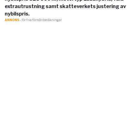
extrautrustning samt skatteverkets justering av
nybilspris.
ANNONS
- för fria förmånberäkningar