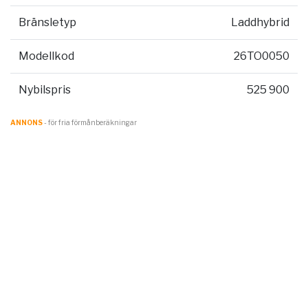
Bränsletyp
Laddhybrid
Modellkod
26TO0050
Nybilspris
525 900
ANNONS
- för fria förmånberäkningar