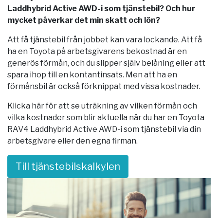
Laddhybrid Active AWD-i som tjänstebil? Och hur
mycket påverkar det min skatt och lön?
Att få tjänstebil från jobbet kan vara lockande. Att få
ha en Toyota på arbetsgivarens bekostnad är en
generös förmån, och du slipper själv belåning eller att
spara ihop till en kontantinsats. Men att ha en
förmånsbil är också förknippat med vissa kostnader.
Klicka här för att se uträkning av vilken förmån och
vilka kostnader som blir aktuella när du har en Toyota
RAV4 Laddhybrid Active AWD-i som tjänstebil via din
arbetsgivare eller den egna firman.
Till tjänstebilskalkylen