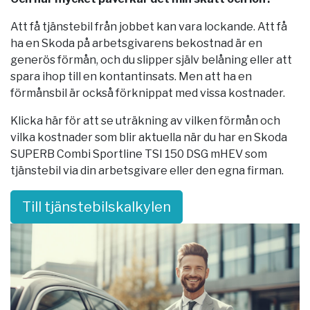
Att få tjänstebil från jobbet kan vara lockande. Att få
ha en Skoda på arbetsgivarens bekostnad är en
generös förmån, och du slipper själv belåning eller att
spara ihop till en kontantinsats. Men att ha en
förmånsbil är också förknippat med vissa kostnader.
Klicka här för att se uträkning av vilken förmån och
vilka kostnader som blir aktuella när du har en Skoda
SUPERB Combi Sportline TSI 150 DSG mHEV som
tjänstebil via din arbetsgivare eller den egna firman.
Till tjänstebilskalkylen