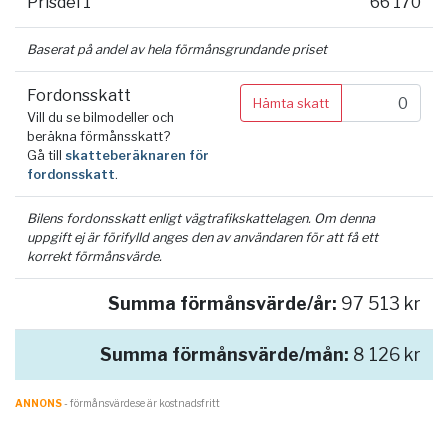
Prisdel 1
66 170
Baserat på andel av hela förmånsgrundande priset
Fordonsskatt
Hämta skatt
Vill du se bilmodeller och
beräkna förmånsskatt?
Gå till
skatteberäknaren för
fordonsskatt
.
Bilens fordonsskatt enligt vägtrafikskattelagen. Om denna
uppgift ej är förifylld anges den av användaren för att få ett
korrekt förmånsvärde.
Summa förmånsvärde/år:
97 513 kr
Summa förmånsvärde/mån:
8 126 kr
ANNONS
- förmånsvärde.se är kostnadsfritt