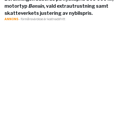
motortyp
Bensin
, vald extrautrustning samt
skatteverkets justering av nybilspris.
ANNONS
- förmånsvärde.se är kostnadsfritt