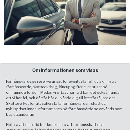
Om informationen som visas
Förmånsvärde.se reserverar sig för eventuella fel i uträkning av
förmånsvärde, skatteavdrag, löneuppgifter eller priser på
omnämnda fordon. Medan vi oftast har rätt kan det också hända
att vi har fel, och därför bör du vända dig till återförsäljare och
Skatteverket för att säkerställa förmånsvärden, skatt och
nybilspriser innan informationen på förmånsvärde.se används som
beslutsunderlag.
Notera att du alltid bör kontrollera att fordonsskatt och