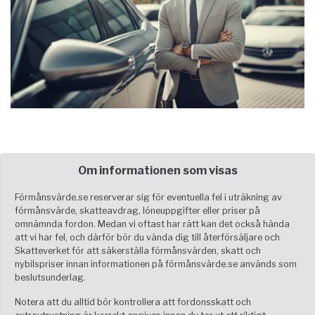
Om informationen som visas
Förmånsvärde.se reserverar sig för eventuella fel i uträkning av
förmånsvärde, skatteavdrag, löneuppgifter eller priser på
omnämnda fordon. Medan vi oftast har rätt kan det också hända
att vi har fel, och därför bör du vända dig till återförsäljare och
Skatteverket för att säkerställa förmånsvärden, skatt och
nybilspriser innan informationen på förmånsvärde.se används som
beslutsunderlag.
Notera att du alltid bör kontrollera att fordonsskatt och