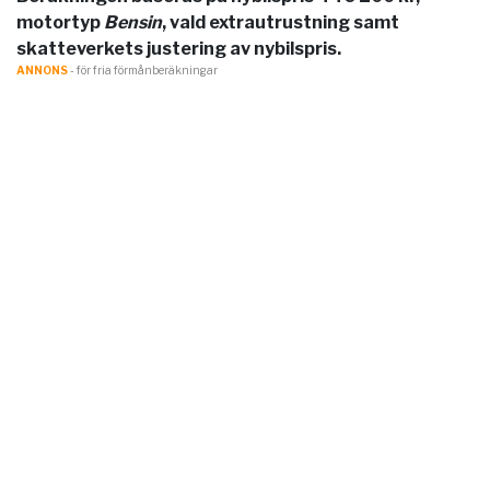
motortyp
Bensin
, vald extrautrustning samt
skatteverkets justering av nybilspris.
ANNONS
- för fria förmånberäkningar