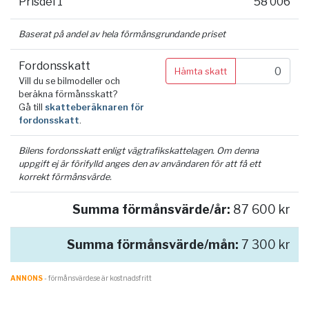
Prisdel 1
58 006
Baserat på andel av hela förmånsgrundande priset
Fordonsskatt
Hämta skatt
Vill du se bilmodeller och
beräkna förmånsskatt?
Gå till
skatteberäknaren för
fordonsskatt
.
Bilens fordonsskatt enligt vägtrafikskattelagen. Om denna
uppgift ej är förifylld anges den av användaren för att få ett
korrekt förmånsvärde.
Summa förmånsvärde/år:
87 600 kr
Summa förmånsvärde/mån:
7 300 kr
ANNONS
- förmånsvärde.se är kostnadsfritt