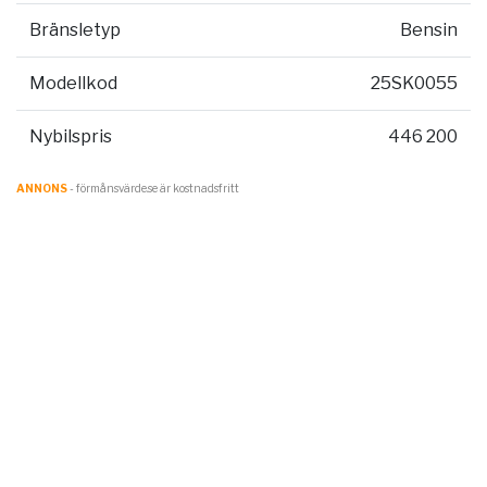
Bränsletyp
Bensin
Modellkod
25SK0055
Nybilspris
446 200
ANNONS
- förmånsvärde.se är kostnadsfritt