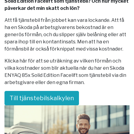
Solid Edition Facelift som tjänstebil? Och hur mycket
påverkar det min skatt och lön?
Att få tjänstebil från jobbet kan vara lockande. Att få
ha en Skoda på arbetsgivarens bekostnad är en
generös förmån, och du slipper själv belåning eller att
spara ihop till en kontantinsats. Men att ha en
förmånsbil är också förknippat med vissa kostnader.
Klicka här för att se uträkning av vilken förmån och
vilka kostnader som blir aktuella när du har en Skoda
ENYAQ 85x Solid Edition Facelift som tjänstebil via din
arbetsgivare eller den egna firman.
Till tjänstebilskalkylen