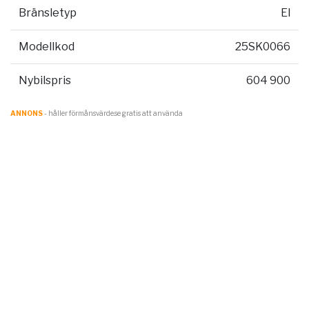
Bränsletyp
El
Modellkod
25SK0066
Nybilspris
604 900
ANNONS
- håller förmånsvärde.se gratis att använda