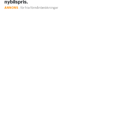
nybilspris.
ANNONS
- för fria förmånberäkningar