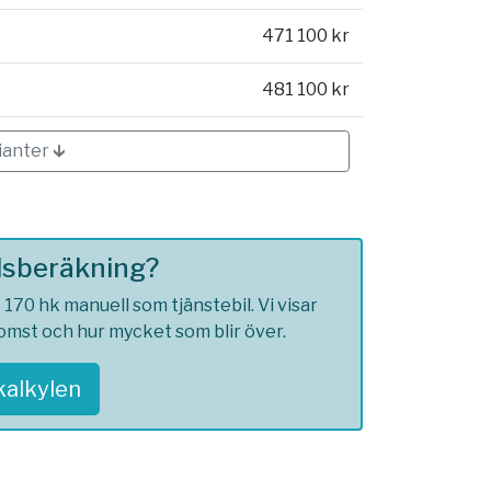
471 100 kr
481 100 kr
ianter 🡳
ilsberäkning?
170 hk manuell som tjänstebil. Vi visar
komst och hur mycket som blir över.
skalkylen