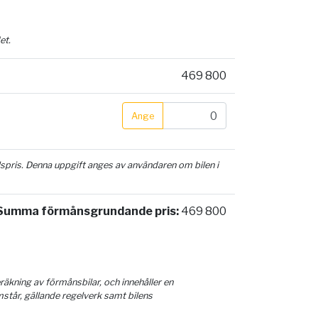
et.
469 800
Ange
ilspris. Denna uppgift anges av användaren om bilen i
Summa förmånsgrundande pris:
469 800
äkning av förmånsbilar, och innehåller en
mstår, gällande regelverk samt bilens