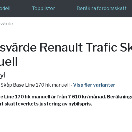
odell
Topplistor
Beräkna fordonsskatt
värde
värde Renault Trafic S
ell
yl
c Skåp Base Line 170 hk manuell
-
Visa fler varianter
 Line 170 hk manuell är från 7 610 kr/månad. Beräkninge
t skatteverkets justering av nybilspris.