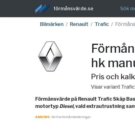
förmånsvärde.se
Sök m
Bilmärken
Renault
Trafic
Förmåns
Förmåns
hk manu
Pris och kalk
Visar variant Trafi
Förmånsvärde på Renault Trafic Skåp Base
motortyp
Diesel
, vald extrautrustning sam
ANNONS
- för fria förmånberäkningar