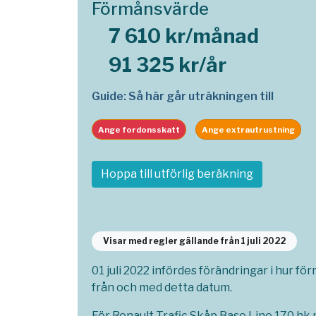
Förmånsvärde
7 610 kr/månad
91 325 kr/år
Guide: Så här går uträkningen till
Ange fordonsskatt
Ange extrautrustning
Hoppa till utförlig beräkning
Visar med regler gällande från 1 juli 2022
01 juli 2022 infördes förändringar i hur fö
från och med detta datum.
För Renault Trafic Skåp Base Line 170 hk 