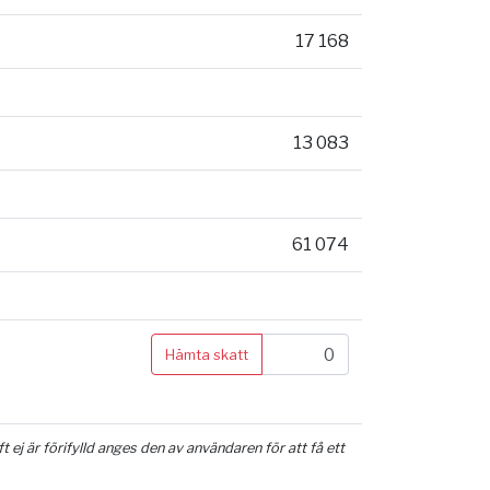
17 168
13 083
61 074
Hämta skatt
ej är förifylld anges den av användaren för att få ett