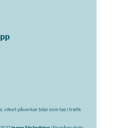
opp
 vilket påverkar bilar som tas i trafik
i 2022
ingen förändring
i förmånsvärde.