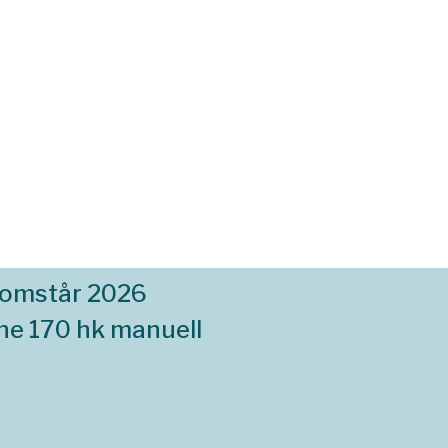
komstår 2026
ine 170 hk manuell