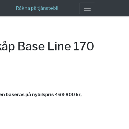
Räkna på tjänstebil
kåp Base Line 170
n baseras på nybilspris 469 800 kr,