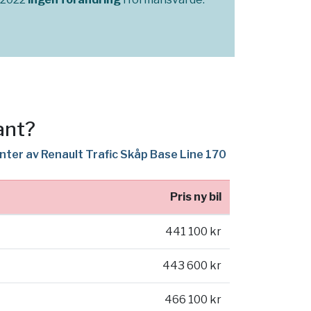
ant?
anter av Renault Trafic Skåp Base Line 170
Pris ny bil
441 100 kr
443 600 kr
466 100 kr