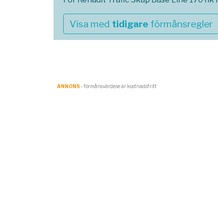
Visa med
tidigare
förmånsregler
ANNONS
- förmånsvärde.se är kostnadsfritt