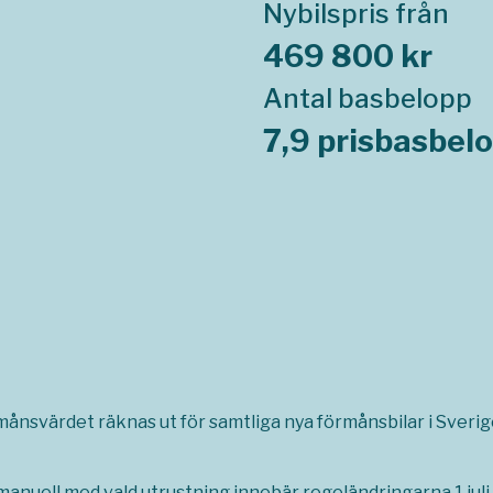
Nybilspris från
469 800 kr
Antal basbelopp
7,9 prisbasbel
rmånsvärdet räknas ut för samtliga nya förmånsbilar i Sverige,
manuell med vald utrustning innebär regeländringarna 1 jul