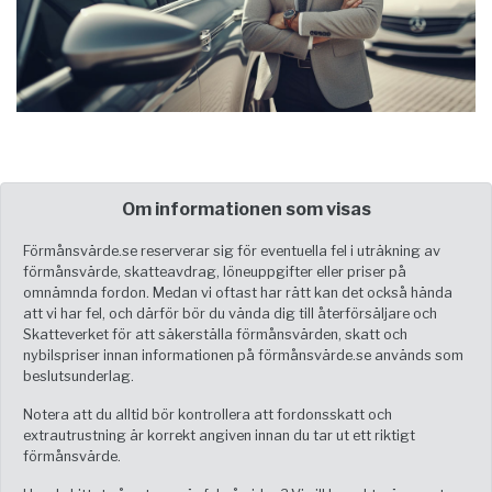
Om informationen som visas
Förmånsvärde.se reserverar sig för eventuella fel i uträkning av
förmånsvärde, skatteavdrag, löneuppgifter eller priser på
omnämnda fordon. Medan vi oftast har rätt kan det också hända
att vi har fel, och därför bör du vända dig till återförsäljare och
Skatteverket för att säkerställa förmånsvärden, skatt och
nybilspriser innan informationen på förmånsvärde.se används som
beslutsunderlag.
Notera att du alltid bör kontrollera att fordonsskatt och
extrautrustning är korrekt angiven innan du tar ut ett riktigt
förmånsvärde.