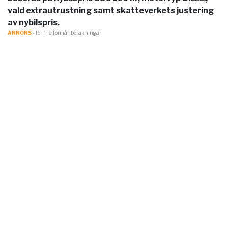
vald extrautrustning samt skatteverkets justering
av nybilspris.
ANNONS
- för fria förmånberäkningar