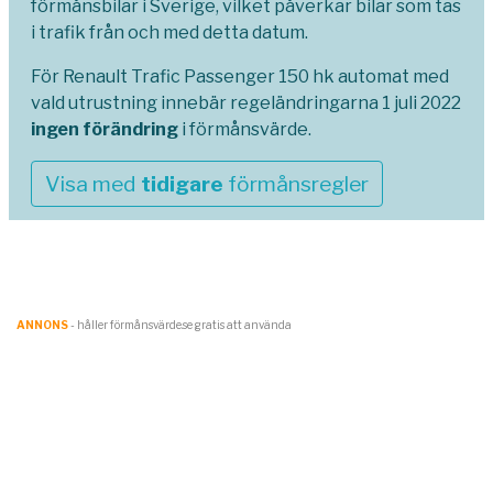
förmånsbilar i Sverige, vilket påverkar bilar som tas
i trafik från och med detta datum.
För Renault Trafic Passenger 150 hk automat med
vald utrustning innebär regeländringarna 1 juli 2022
ingen förändring
i förmånsvärde.
Visa med
tidigare
förmånsregler
ANNONS
- håller förmånsvärde.se gratis att använda