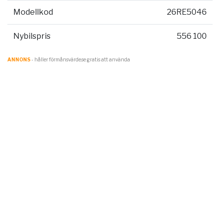
Modellkod
26RE5046
Nybilspris
556 100
ANNONS
- håller förmånsvärde.se gratis att använda