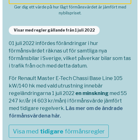
Ger dig ett värde på hur lågt förmånsvärdet är jämfört med
nybilspriset.
Visar med regler gällande från 1 juli 2022
01 juli 2022 infördes förändringar i hur
förmånsvärdet räknas ut för samtliga nya
förmånsbilar i Sverige, vilket påverkar bilar som tas
i trafik från och med detta datum.
För Renault Master E-Tech Chassi Base Line 105
kW/140 hk med vald utrustning innebär
regeländringarna 1 juli 2022
en minskning
med 55
247 kr/år (4 603 kr/mån) i förmånsvärde jämfört
med tidigare regelverk.
Läs mer om de ändrade
förmånsvärdena här.
Visa med
tidigare
förmånsregler