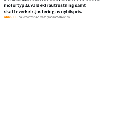
motortyp
El
, vald extrautrustning samt
skatteverkets justering av nybilspris.
ANNONS
- håller förmånsvärde.se gratis att använda