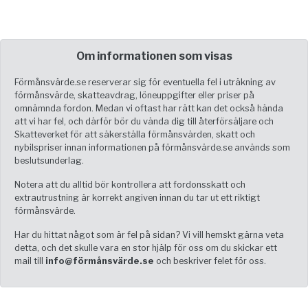
Om informationen som visas
Förmånsvärde.se reserverar sig för eventuella fel i uträkning av
förmånsvärde, skatteavdrag, löneuppgifter eller priser på
omnämnda fordon. Medan vi oftast har rätt kan det också hända
att vi har fel, och därför bör du vända dig till återförsäljare och
Skatteverket för att säkerställa förmånsvärden, skatt och
nybilspriser innan informationen på förmånsvärde.se används som
beslutsunderlag.
Notera att du alltid bör kontrollera att fordonsskatt och
extrautrustning är korrekt angiven innan du tar ut ett riktigt
förmånsvärde.
Har du hittat något som är fel på sidan? Vi vill hemskt gärna veta
detta, och det skulle vara en stor hjälp för oss om du skickar ett
mail till
info@förmånsvärde.se
och beskriver felet för oss.