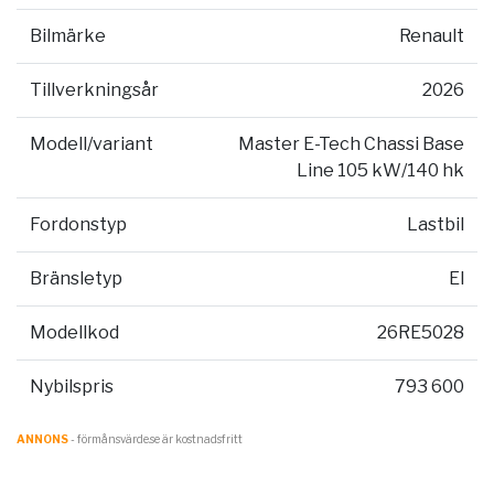
Bilmärke
Renault
Tillverkningsår
2026
Modell/variant
Master E-Tech Chassi Base
Line 105 kW/140 hk
Fordonstyp
Lastbil
Bränsletyp
El
Modellkod
26RE5028
Nybilspris
793 600
ANNONS
- förmånsvärde.se är kostnadsfritt