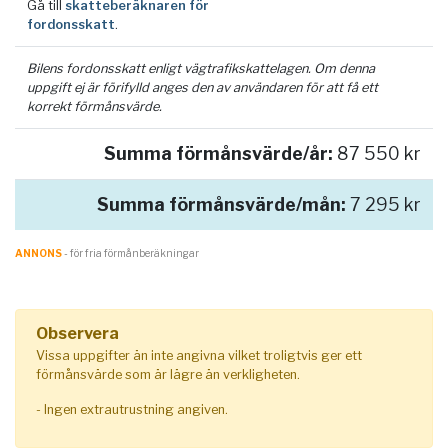
Gå till
skatteberäknaren för
fordonsskatt
.
Bilens fordonsskatt enligt vägtrafikskattelagen. Om denna
uppgift ej är förifylld anges den av användaren för att få ett
korrekt förmånsvärde.
Summa förmånsvärde/år:
87 550 kr
Summa förmånsvärde/mån:
7 295 kr
ANNONS
- för fria förmånberäkningar
Observera
Vissa uppgifter än inte angivna vilket troligtvis ger ett
förmånsvärde som är lägre än verkligheten.
- Ingen extrautrustning angiven.