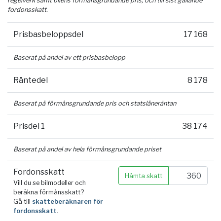
regelverk samt bilens förmånsgrundande pris, och till sist gällande
fordonsskatt.
Prisbasbeloppsdel
17 168
Baserat på andel av ett prisbasbelopp
Räntedel
8 178
Baserat på förmånsgrundande pris och statslåneräntan
Prisdel 1
38 174
Baserat på andel av hela förmånsgrundande priset
Fordonsskatt
Hämta skatt
Vill du se bilmodeller och
beräkna förmånsskatt?
Gå till
skatteberäknaren för
fordonsskatt
.