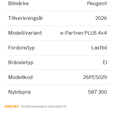
Bilmärke
Peugeot
Tillverkningsår
2026
Modell/variant
e-Partner PLUS 4x4
Fordonstyp
Lastbil
Bränsletyp
El
Modellkod
26PE5029
Nybilspris
587 300
ANNONS
- förmånsvärde.se är kostnadsfritt