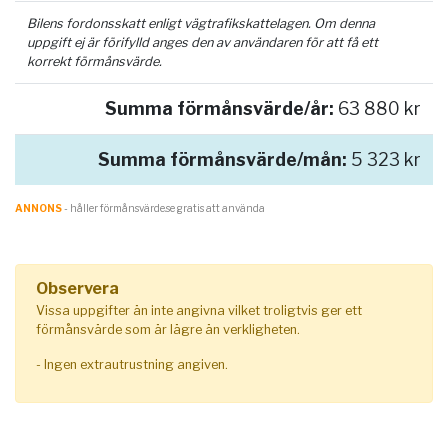
Bilens fordonsskatt enligt vägtrafikskattelagen. Om denna
uppgift ej är förifylld anges den av användaren för att få ett
korrekt förmånsvärde.
Summa förmånsvärde/år:
63 880 kr
Summa förmånsvärde/mån:
5 323 kr
ANNONS
- håller förmånsvärde.se gratis att använda
Observera
Vissa uppgifter än inte angivna vilket troligtvis ger ett
förmånsvärde som är lägre än verkligheten.
- Ingen extrautrustning angiven.