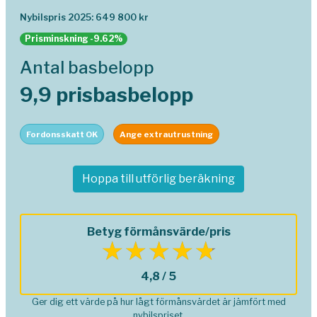
Nybilspris 2025: 649 800 kr
Prisminskning -9.62%
Antal basbelopp
9,9 prisbasbelopp
Fordonsskatt OK
Ange extrautrustning
Hoppa till utförlig beräkning
Betyg förmånsvärde/pris
4,8 / 5
Ger dig ett värde på hur lågt förmånsvärdet är jämfört med
nybilspriset.