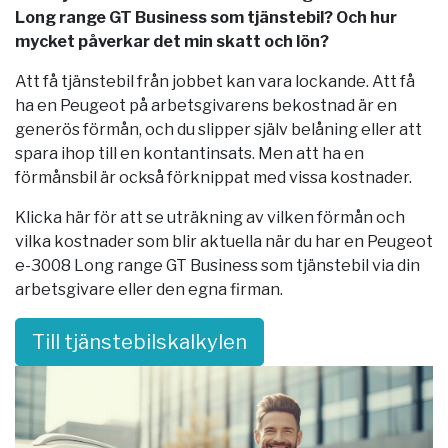
Long range GT Business som tjänstebil? Och hur
mycket påverkar det min skatt och lön?
Att få tjänstebil från jobbet kan vara lockande. Att få
ha en Peugeot på arbetsgivarens bekostnad är en
generös förmån, och du slipper själv belåning eller att
spara ihop till en kontantinsats. Men att ha en
förmånsbil är också förknippat med vissa kostnader.
Klicka här för att se uträkning av vilken förmån och
vilka kostnader som blir aktuella när du har en Peugeot
e-3008 Long range GT Business som tjänstebil via din
arbetsgivare eller den egna firman.
Till tjänstebilskalkylen