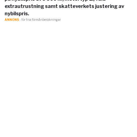
extrautrustning samt skatteverkets justering av
nybilspris.
ANNONS
- för fria förmånberäkningar