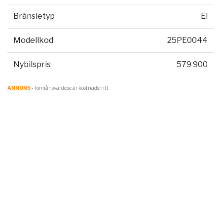
Bränsletyp
El
Modellkod
25PE0044
Nybilspris
579 900
ANNONS
- förmånsvärde.se är kostnadsfritt