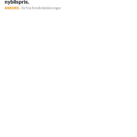
nybilspris.
ANNONS
- för fria förmånberäkningar