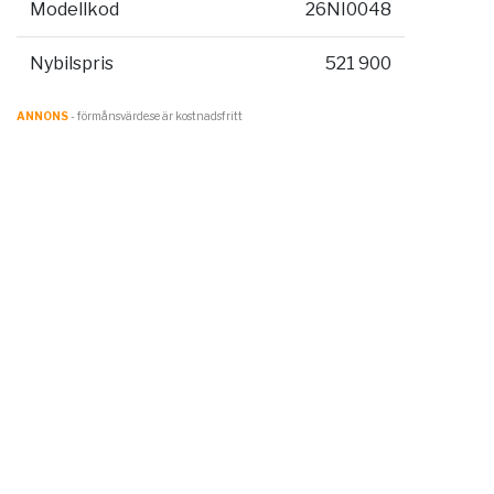
Modellkod
26NI0048
Nybilspris
521 900
ANNONS
- förmånsvärde.se är kostnadsfritt