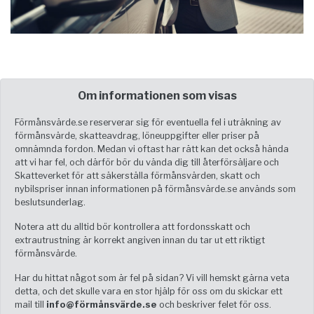
Om informationen som visas
Förmånsvärde.se reserverar sig för eventuella fel i uträkning av
förmånsvärde, skatteavdrag, löneuppgifter eller priser på
omnämnda fordon. Medan vi oftast har rätt kan det också hända
att vi har fel, och därför bör du vända dig till återförsäljare och
Skatteverket för att säkerställa förmånsvärden, skatt och
nybilspriser innan informationen på förmånsvärde.se används som
beslutsunderlag.
Notera att du alltid bör kontrollera att fordonsskatt och
extrautrustning är korrekt angiven innan du tar ut ett riktigt
förmånsvärde.
Har du hittat något som är fel på sidan? Vi vill hemskt gärna veta
detta, och det skulle vara en stor hjälp för oss om du skickar ett
mail till
info@förmånsvärde.se
och beskriver felet för oss.