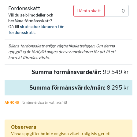
Fordonsskatt
Hämta skatt
Vill du se bilmodeller och
beräkna förmånsskatt?
Gå till
skatteberäknaren för
fordonsskatt
.
Bilens fordonsskatt enligt vägtrafikskattelagen. Om denna
uppgift ej är förifylld anges den av användaren för att få ett
korrekt förmånsvärde.
Summa förmånsvärde/år:
99 549 kr
Summa förmånsvärde/mån:
8 295 kr
ANNONS
- förmånsvärde.se är kostnadsfritt
Observera
Vissa uppgifter än inte angivna vilket troligtvis ger ett