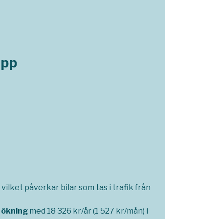
opp
vilket påverkar bilar som tas i trafik från
 ökning
med 18 326 kr/år (1 527 kr/mån) i