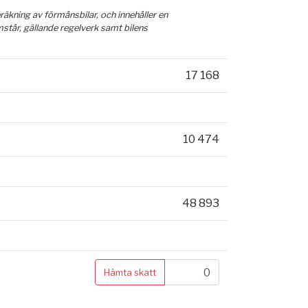
äkning av förmånsbilar, och innehåller en
mstår, gällande regelverk samt bilens
17 168
10 474
48 893
Hämta skatt