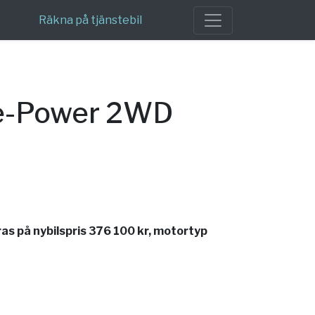
Räkna på tjänstebil
 e-Power 2WD
s på nybilspris 376 100 kr, motortyp