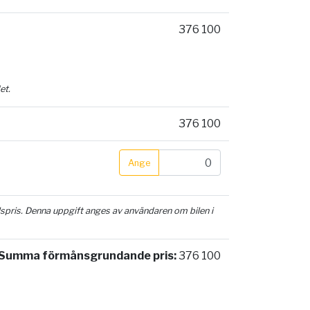
376 100
et.
376 100
Ange
ilspris. Denna uppgift anges av användaren om bilen i
Summa förmånsgrundande pris:
376 100