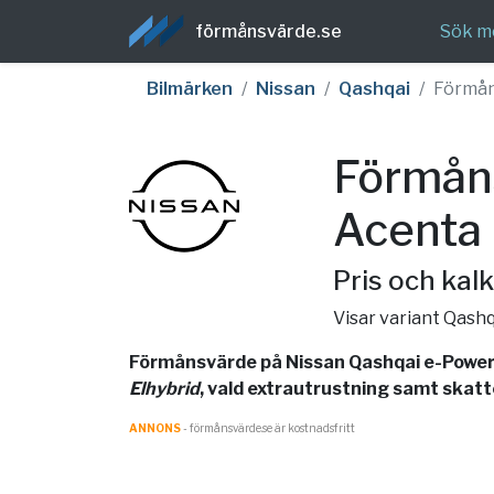
förmånsvärde.se
Sök m
Bilmärken
Nissan
Qashqai
Förmå
Förmån
Acenta
Pris och kalk
Visar variant Qas
Förmånsvärde på Nissan Qashqai e-Power 
Elhybrid
, vald extrautrustning samt skatte
ANNONS
- förmånsvärde.se är kostnadsfritt