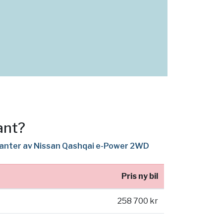
ant?
rianter av Nissan Qashqai e-Power 2WD
Pris ny bil
258 700 kr