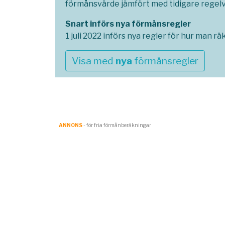
förmånsvärde jämfört med tidigare regel
Snart införs nya förmånsregler
1 juli 2022 införs nya regler för hur man 
Visa med
nya
förmånsregler
ANNONS
- för fria förmånberäkningar