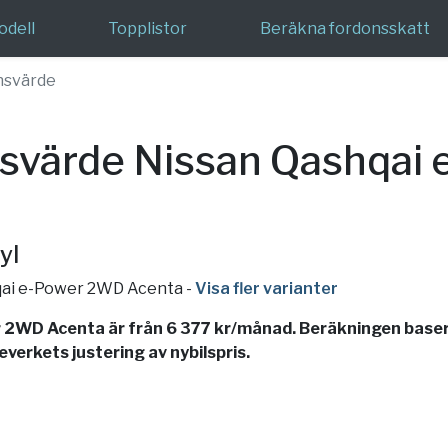
odell
Topplistor
Beräkna fordonsskatt
nsvärde
svärde Nissan Qashqai
yl
hqai e-Power 2WD Acenta
-
Visa fler varianter
2WD Acenta är från 6 377 kr/månad. Beräkningen basera
verkets justering av nybilspris.