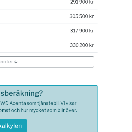
291 900 kr
305 500 kr
317 900 kr
330 200 kr
ianter 🡳
ilsberäkning?
WD Acenta som tjänstebil. Vi visar
komst och hur mycket som blir över.
skalkylen