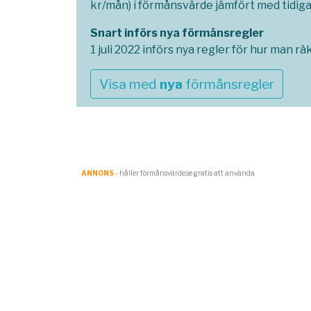
kr/mån) i förmånsvärde jämfört med tidig
Snart införs nya förmånsregler
1 juli 2022 införs nya regler för hur man 
Visa med
nya
förmånsregler
ANNONS
- håller förmånsvärde.se gratis att använda