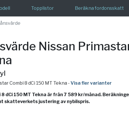
odell
Topplistor
Beräkna fordonsskatt
ånsvärde
värde Nissan Primastar
na
yl
astar Combi 8 dCi 150 MT Tekna
-
Visa fler varianter
8 dCi 150 MT Tekna är från 7 589 kr/månad. Beräkningen
t skatteverkets justering av nybilspris.