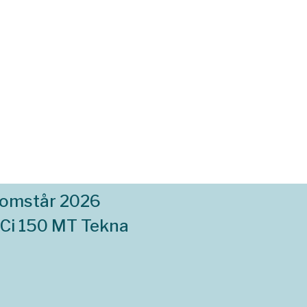
komstår 2026
dCi 150 MT Tekna