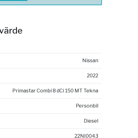
svärde
Nissan
2022
Primastar Combi 8 dCi 150 MT Tekna
Personbil
Diesel
22NI0043