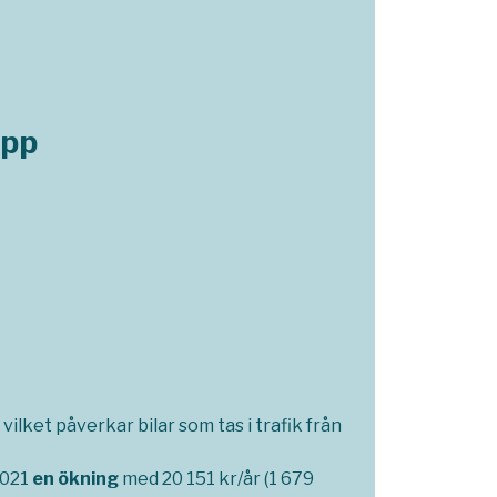
opp
vilket påverkar bilar som tas i trafik från
2021
en ökning
med 20 151 kr/år (1 679