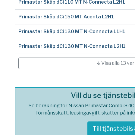
Primastar Skåp dCi 110 MT N-Connecta L2H1
Primastar Skåp dCi 150 MT Acenta L2H1
Primastar Skåp dCi 130 MT N-Connecta L1H1
Primastar Skåp dCi 130 MT N-Connecta L2H1
🡳 Visa alla 13 var
Vill du se tjänsteb
Se beräkning för Nissan Primastar Combi 8 dCi
förmånsskatt, leasingavgift, skatter på in
Till tjänstebil