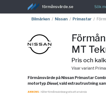
förmånsvärde.se
Sök m
Bilmärken
Nissan
Primastar
Förm
Förmåns
MT Tek
Pris och kalk
Visar variant Prim
Förmånsvärde på Nissan Primastar Combi 
motortyp
Diesel
, vald extrautrustning sam
ANNONS
- håller förmånsvärde.se gratis att använda