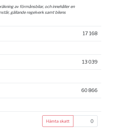
äkning av förmånsbilar, och innehåller en
mstår, gällande regelverk samt bilens
17 168
13 039
60 866
Hämta skatt