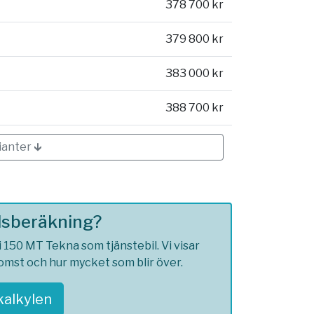
378 700 kr
379 800 kr
383 000 kr
388 700 kr
ianter 🡳
ilsberäkning?
 150 MT Tekna som tjänstebil. Vi visar
komst och hur mycket som blir över.
skalkylen