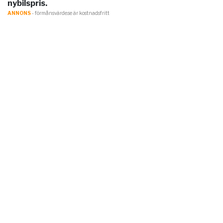
nybilspris.
ANNONS
- förmånsvärde.se är kostnadsfritt