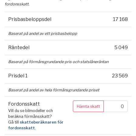
fordonsskatt.
Prisbasbeloppsdel
17 168
Baserat på andel av ett prisbasbelopp
Räntedel
5 049
Baserat på förmånsgrundande pris och statslåneräntan
Prisdel 1
23 569
Baserat på andel av hela förmånsgrundande priset
Fordonsskatt
Hämta skatt
Vill du se bilmodeller och
beräkna förmånsskatt?
Gå till
skatteberäknaren för
fordonsskatt
.