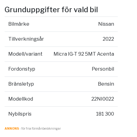
Grunduppgifter för vald bil
Bilmärke
Nissan
Tillverkningsår
2022
Modell/variant
Micra IG-T 92 5MT Acenta
Fordonstyp
Personbil
Bränsletyp
Bensin
Modellkod
22NI0022
Nybilspris
181 300
ANNONS
- för fria förmånberäkningar