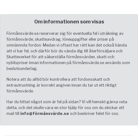
Om informationen som visas
Förmånsvärde.se reserverar sig för eventuella fel i uträkning av
förmånsvärde, skatteavdrag, löneuppgifter eller priser på
omnämnda fordon. Medan vi oftast har rätt kan det också hända
att vi har fel, och därför bör du vända dig till återförsäljare och
Skatteverket för att säkerställa förmånsvärden, skatt och
nybilspriser innan informationen på förmånsvärde.se används som
beslutsunderlag.
Notera att du alltid bör kontrollera att fordonsskatt och
extrautrustning är korrekt angiven innan du tar ut ett riktigt
förmånsvärde.
Har du hittat något som är fel på sidan? Vi vill hemskt gärna veta
detta, och det skulle vara en stor hjälp för oss om du skickar ett
mail till
info@förmånsvärde.se
och beskriver felet för oss.