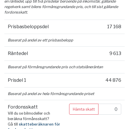
en räntedel, upp till två prisdelar beroende på inkomstår, gällande
regelverk samt bilens förmånsgrundande pris, och till sist gällande
fordonsskatt.
Prisbasbeloppsdel
17 168
Baserat på andel av ett prisbasbelopp
Räntedel
9 613
Baserat på förmånsgrundande pris och statslåneräntan
Prisdel 1
44 876
Baserat på andel av hela förmånsgrundande priset
Fordonsskatt
Hämta skatt
Vill du se bilmodeller och
beräkna förmånsskatt?
Gå till
skatteberäknaren för