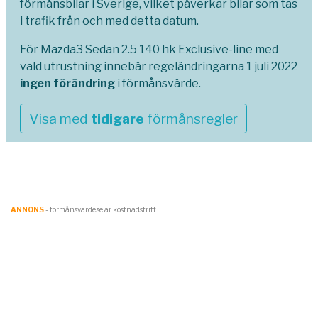
förmånsbilar i Sverige, vilket påverkar bilar som tas
i trafik från och med detta datum.
För Mazda3 Sedan 2.5 140 hk Exclusive-line med
vald utrustning innebär regeländringarna 1 juli 2022
ingen förändring
i förmånsvärde.
Visa med
tidigare
förmånsregler
ANNONS
- förmånsvärde.se är kostnadsfritt