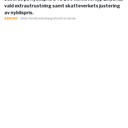
vald extrautrustning samt skatteverkets justering
av nybilspris.
ANNONS
- håller förmånsvärde.se gratis att använda