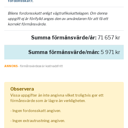
fordonsskatt
.
Bilens fordonsskatt enligt vägtrafikskattelagen. Om denna
uppgift ej är förifylld anges den av användaren för att få ett
korrekt förmånsvärde.
Summa förmånsvärde/år:
71 657 kr
Summa förmånsvärde/mån:
5 971 kr
ANNONS
- förmånsvärde.se är kostnadsfritt
Observera
Vissa uppgifter än inte angivna vilket troligtvis ger ett
förmånsvärde som är lägre än verkligheten.
- Ingen fordonsskatt angiven.
- Ingen extrautrustning angiven.