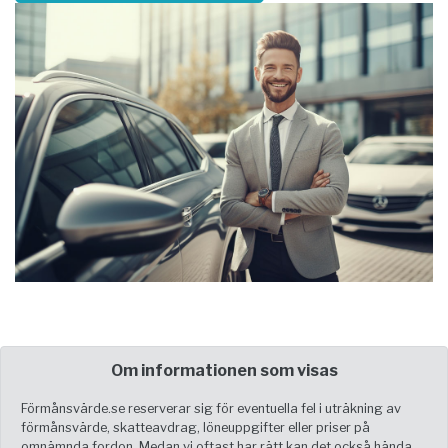
Om informationen som visas
Förmånsvärde.se reserverar sig för eventuella fel i uträkning av
förmånsvärde, skatteavdrag, löneuppgifter eller priser på
omnämnda fordon. Medan vi oftast har rätt kan det också hända