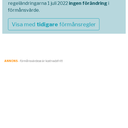
regeländringarna 1 juli 2022
ingen förändring
i
förmånsvärde.
Visa med
tidigare
förmånsregler
ANNONS
- förmånsvärde.se är kostnadsfritt