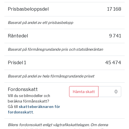
Prisbasbeloppsdel
17 168
Baserat på andel av ett prisbasbelopp
Räntedel
9 741
Baserat på förmånsgrundande pris och statslåneräntan
Prisdel 1
45 474
Baserat på andel av hela förmånsgrundande priset
Fordonsskatt
Hämta skatt
Vill du se bilmodeller och
beräkna förmånsskatt?
Gå till
skatteberäknaren för
fordonsskatt
.
Bilens fordonsskatt enligt vägtrafikskattelagen. Om denna