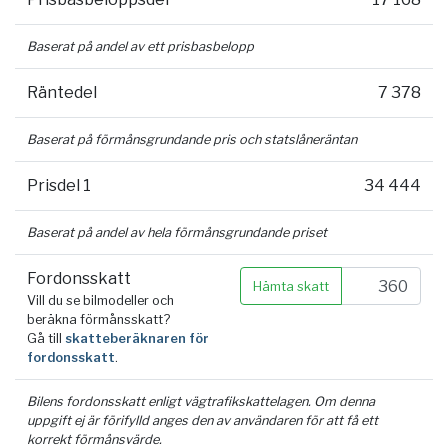
Baserat på andel av ett prisbasbelopp
Räntedel
7 378
Baserat på förmånsgrundande pris och statslåneräntan
Prisdel 1
34 444
Baserat på andel av hela förmånsgrundande priset
Fordonsskatt
Hämta skatt
Vill du se bilmodeller och
beräkna förmånsskatt?
Gå till
skatteberäknaren för
fordonsskatt
.
Bilens fordonsskatt enligt vägtrafikskattelagen. Om denna
uppgift ej är förifylld anges den av användaren för att få ett
korrekt förmånsvärde.