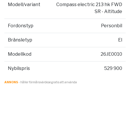
Modell/variant
Compass electric 213 hk FWD
SR - Altitude
Fordonstyp
Personbil
Bränsletyp
El
Modellkod
26JE0010
Nybilspris
529 900
ANNONS
- håller förmånsvärde.se gratis att använda