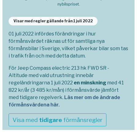
nybilspriset.
Visar med regler gällande från 1 juli 2022
01 juli 2022 infördes förändringar i hur
förmånsvärdet räknas ut för samtliga nya
förmånsbilar i Sverige, vilket påverkar bilar som tas
i trafik från och med detta datum.
För Jeep Compass electric 213 hk FWD SR -
Altitude med vald utrustning innebär
regeländringarna 1 juli 2022
en minskning
med 41
822 kr/år (3 485 kr/mån) i förmånsvärde jämfört
med tidigare regelverk.
Läs mer om de ändrade
förmånsvärdena här.
Visa med
tidigare
förmånsregler