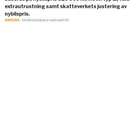
extrautrustning samt skatteverkets justering av
nybilspris.
ANNONS
- förmånsvärde.se är kostnadsfritt