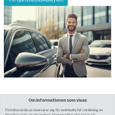
Om informationen som visas
Förmånsvärde.se reserverar sig för eventuella fel i uträkning av
förmånsvärde, skatteavdrag, löneuppgifter eller priser på